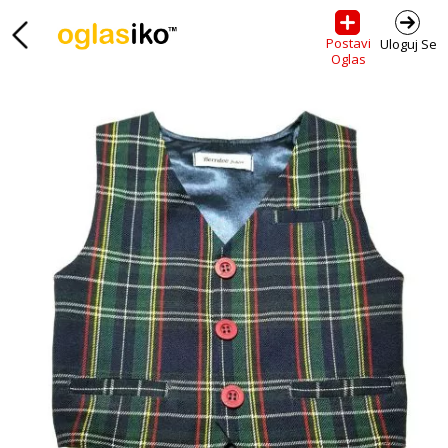
Postavi
Uloguj Se
Oglas