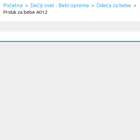
Početna
Dečiji svet - Bebi oprema
Odeća za bebe
>
>
>
Prsluk za bebe A012