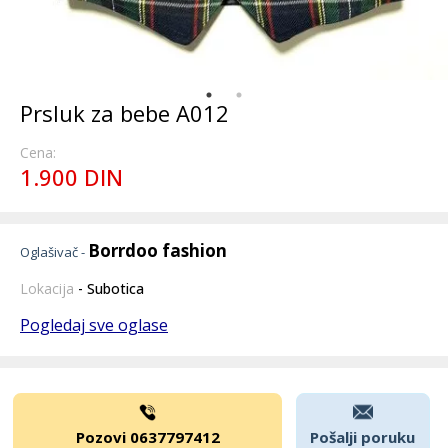
Prsluk za bebe A012
Cena:
1.900 DIN
Borrdoo fashion
Oglašivač -
Lokacija
- Subotica
Pogledaj sve oglase
Pozovi 0637797412
Pošalji poruku