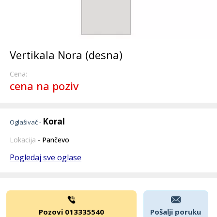
Vertikala Nora (desna)
Cena:
cena na poziv
Koral
Oglašivač -
Lokacija
- Pančevo
Pogledaj sve oglase
Pozovi 013335540
Pošalji poruku