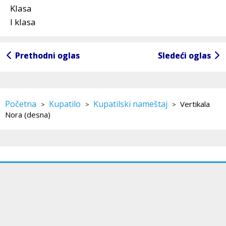
Klasa
I klasa
Prethodni oglas
Prethodni oglas
Sledeći oglas
Sledeći oglas
Početna
Kupatilo
Kupatilski nameštaj
Vertikala
>
>
>
Nora (desna)