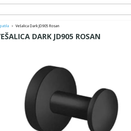
patila
Vešalica Dark JD905 Rosan
>
VEŠALICA DARK JD905 ROSAN