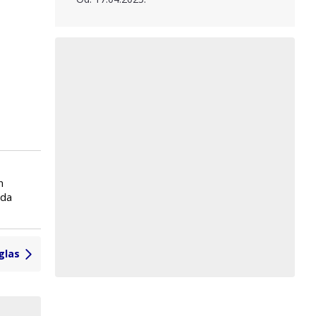
n
eda
glas