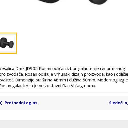
Vešalica Dark JD905 Rosan odličan izbor galanterije renomiranog
proizvođača. Rosan odlikuje vrhunski dizajn proizvoda, kao i odliča
kvalitet. Dimenzije su: širina 48mm i dužina 50mm. Modernog izgl
Rosan galanterija je neizostavni član Vašeg doma.
Prethodni oglas
Sledeći o