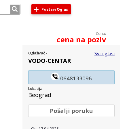
Postavi Oglas
Cena:
cena na poziv
Oglašivač -
Svi oglasi
VODO-CENTAR
0648133096
Lokacija
Beograd
Pošalji poruku
Od: 17.04.2023.