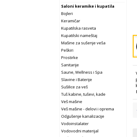
Saloni keramike i kupatila
Bojleri
Keramičar
Kupatilska rasveta
Kupatilski nameštaj
Mašine za sušenje veša
Peškiri
Prostirke
Sanitarije
Saune, Wellness i Spa
Slavine i Baterije
Sušilice za veš
Tuš kabine, tuševi, kade
Veš mašine
Veš mašine - delovi i oprema
Odgušenje kanalizacije
Vodoinstalater
Vodovodni materijal