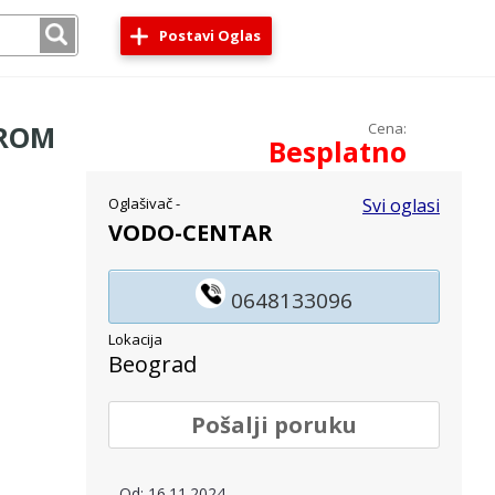
Postavi Oglas
HROM
Cena:
Besplatno
Oglašivač -
Svi oglasi
VODO-CENTAR
0648133096
Lokacija
Beograd
Pošalji poruku
Od: 16.11.2024.