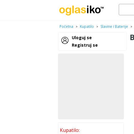
Početna
Kupatilo
Slavine i Baterije
>
>
>
Uloguj se
Registruj se
Kupatilo: