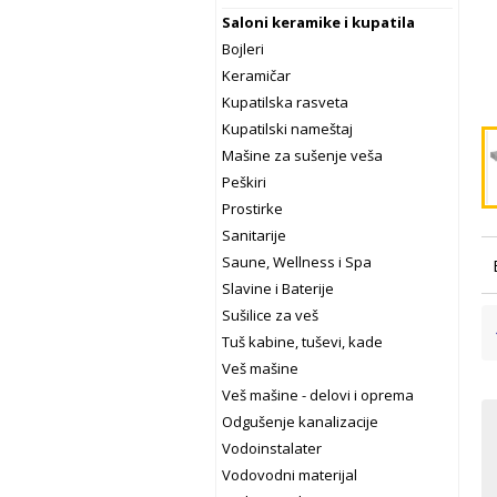
Saloni keramike i kupatila
Bojleri
Keramičar
Kupatilska rasveta
Kupatilski nameštaj
Mašine za sušenje veša
Peškiri
Prostirke
Sanitarije
Saune, Wellness i Spa
Slavine i Baterije
Sušilice za veš
Tuš kabine, tuševi, kade
Veš mašine
Veš mašine - delovi i oprema
Odgušenje kanalizacije
Vodoinstalater
Vodovodni materijal