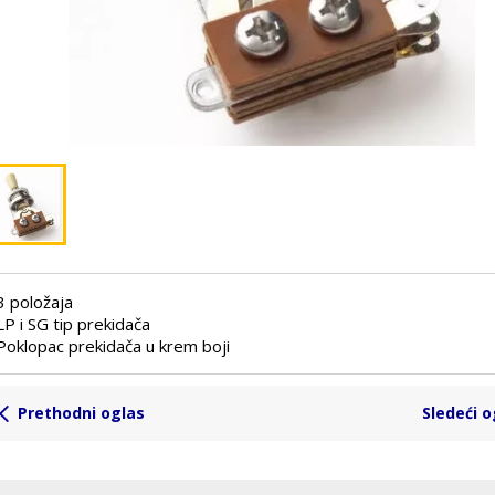
3 položaja
LP i SG tip prekidača
Poklopac prekidača u krem boji
Prethodni oglas
Sledeći o