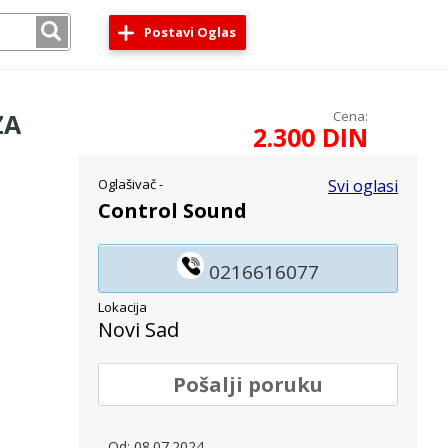
Postavi Oglas
ZA
Cena:
2.300 DIN
Oglašivač -
Svi oglasi
Control Sound
0216616077
Lokacija
Novi Sad
Pošalji poruku
Od: 08.07.2024.