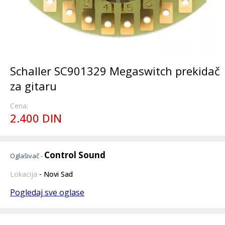
Schaller SC901329 Megaswitch prekidač
za gitaru
Cena:
2.400 DIN
Control Sound
Oglašivač -
Lokacija
- Novi Sad
Pogledaj sve oglase