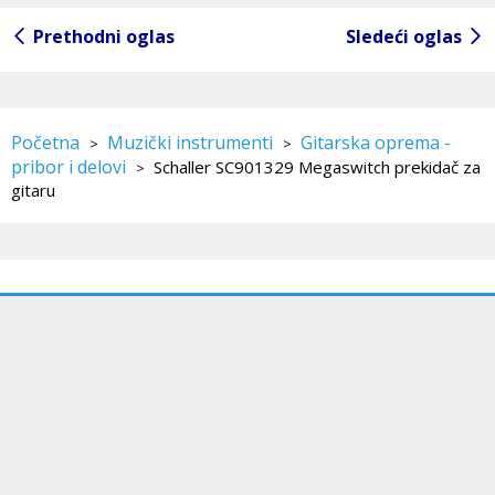
Prethodni oglas
Sledeći oglas
Početna
Muzički instrumenti
Gitarska oprema -
>
>
pribor i delovi
Schaller SC901329 Megaswitch prekidač za
>
gitaru