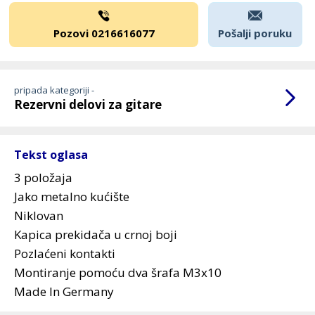
Pozovi 0216616077
Pošalji poruku
pripada kategoriji -
Rezervni delovi za gitare
Tekst oglasa
3 položaja
Jako metalno kućište
Niklovan
Kapica prekidača u crnoj boji
Pozlaćeni kontakti
Montiranje pomoću dva šrafa M3x10
Made In Germany