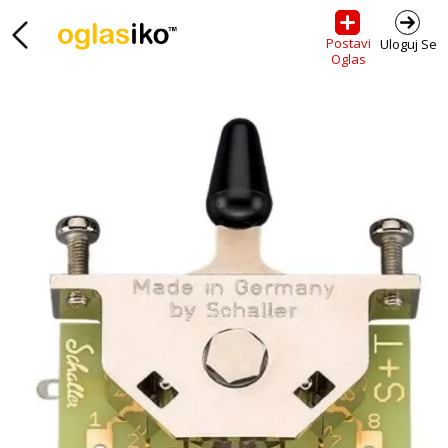
Postavi
Uloguj Se
Oglas