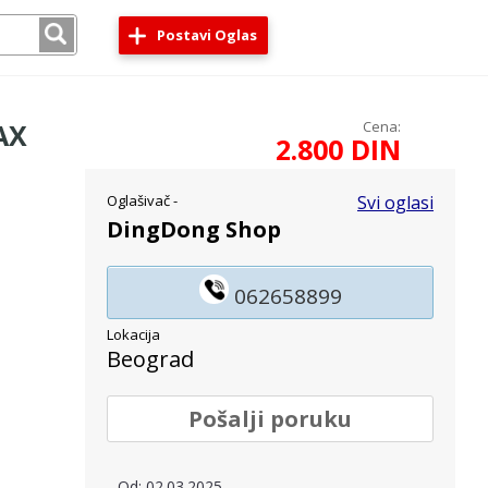
Postavi Oglas
AX
Cena:
2.800 DIN
Oglašivač -
Svi oglasi
DingDong Shop
062658899
Lokacija
Beograd
Pošalji poruku
Od: 02.03.2025.