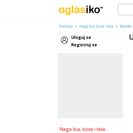
Početna
Nega lica, kose i tela
Manikir 
>
>
Uloguj se
Registruj se
Nega lica, kose i tela: