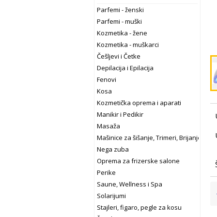
Parfemi - ženski
Parfemi - muški
Kozmetika - žene
Kozmetika - muškarci
Češljevi i Četke
Depilacija i Epilacija
Fenovi
Kosa
Kozmetička oprema i aparati
Manikir i Pedikir
Masaža
Mašinice za šišanje, Trimeri, Brijanje
Nega zuba
Oprema za frizerske salone
Perike
Saune, Wellness i Spa
Solarijumi
Stajleri, figaro, pegle za kosu