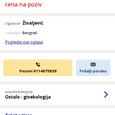
cena na poziv
Živaljević
Oglašivač -
Lokacija
- Beograd
Pogledaj sve oglase
Pozovi 0114075839
Pošalji poruku
pripada kategoriji -
Ostalo - ginekologija