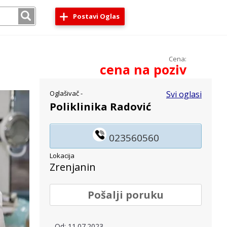
Postavi Oglas
Cena:
cena na poziv
Oglašivač -
Svi oglasi
Poliklinika Radović
023560560
Lokacija
Zrenjanin
Pošalji poruku
Od: 11.07.2023.