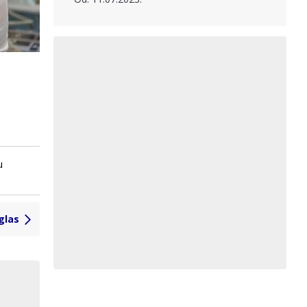
u
glas