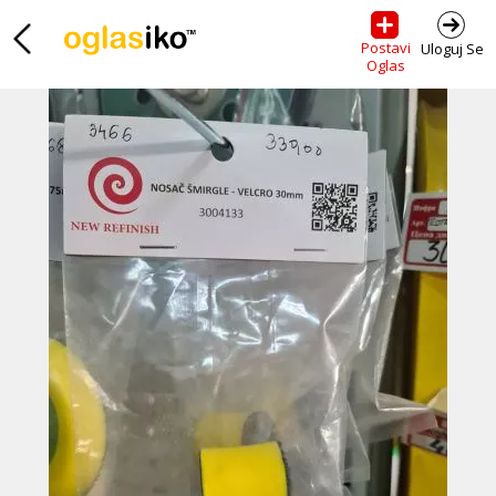
Postavi
Uloguj Se
Oglas