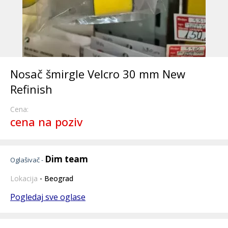
Nosač šmirgle Velcro 30 mm New
Refinish
Cena:
cena na poziv
Dim team
Oglašivač -
Lokacija
- Beograd
Pogledaj sve oglase