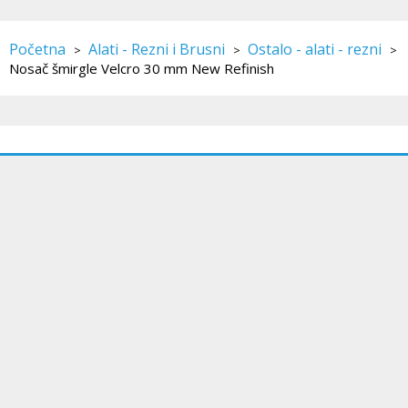
Početna
Alati - Rezni i Brusni
Ostalo - alati - rezni
>
>
>
Nosač šmirgle Velcro 30 mm New Refinish