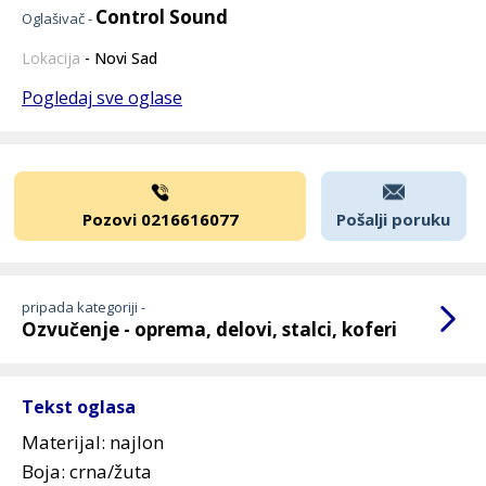
Control Sound
Oglašivač -
Lokacija
- Novi Sad
Pogledaj sve oglase
Pozovi 0216616077
Pošalji poruku
pripada kategoriji -
Ozvučenje - oprema, delovi, stalci, koferi
Tekst oglasa
Materijal: najlon
Boja: crna/žuta