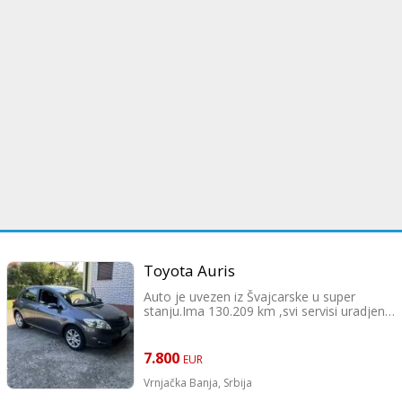
Toyota Auris
Auto je uvezen iz Švajcarske u super
stanju.Ima 130.209 km ,svi servisi uradjeni
,ima kompletnu dokumentaciju , ima klimu
,abs ,airbagove ,letnje i zimske
gume..Kontakt 0643762200
7.800
EUR
Vrnjačka Banja,
Srbija