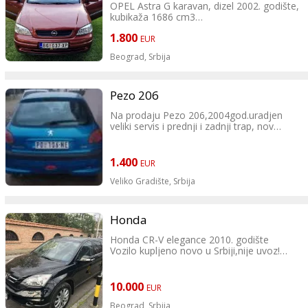
OPEL Astra G karavan, dizel 2002. godište,
kubikaža 1686 cm3
1.800
Prešao 207000 km Snaga motora 55/75
EUR
kW/KS Euto 4, Registrovan do 4.2027.
Beograd,
Srbija
Urađen mali servis, prednje gume nove
mišelinke, zadnje odlične mišelinke. Diskovi
I pločice su nove. Mehanički bespekoran,
Pezo 206
limarija solidna.
Na prodaju Pezo 206,2004god.uradjen
veliki servis i prednji i zadnji trap, nov
Alu felne za letnje gume, a zimske obične
akumulator i nove gume, klima radi... Za
felne.
vise informacija pozvati 0642570517 i
069750069.
Ima servisnu knjižicu.
1.400
EUR
Cena: 1800 €
Veliko Gradište,
Srbija
Tel Viber: 0658416567
Honda
Simo Mamula, Jakovo/Beograd
Honda CR-V elegance 2010. godište
Vozilo kupljeno novo u Srbiji,nije uvoz!
servisna kniga ,
redovno odrzavan.prodaje se zbog odlaska
u inostranstvo.
10.000
EUR
iskljucivo keš,zamene me ne zanimaju
1997 kubika
Beograd,
Srbija