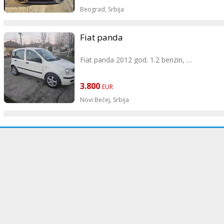
Beograd,
Srbija
Fiat panda
Fiat panda 2012 god. 1.2 benzin,
Ima klimu, sad registrovan,
3.800
EUR
125000km
Novi Bečej,
Srbija
Moze provera.
Cena 3800€
Za vise informacija pozvati tel.
0642115425
Slobodan,
Novi Becej