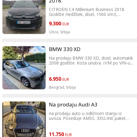
2018.
CITROEN C4 Millenium Business 2018.
Godište Hedžbek, disel, 1560 sm3,
73KW/99KS, prešao 120000 km
9.300
registrovan do juna 2025.
EUR
Užice,
Srbija
Cena: 9300 €
Slobodan, Užice
BMW 330 XD
Tel: 064 8269500
Na prodaju BMW 330 XD, dizel, automatik
2008 godište. Koža unutra. ///M po VIN-u.
Crno nebo, fabrički. Redovno servisiran,
garažiran, vlasnik. Zeder, električni
retrovizor, elektronski podesiva sedišta.
6.950
EUR
Bose fabrički zvučnici, Xenon farovi.
Beograd,
Srbija
6950 evra
062 747 501
Na prodaju Audi A3
na prodaju auto u odličnom stanju iz
uvoza. Poseduje AMSS. 3XSLINE paket
opreme. Na kupcu ostaje registracija.
kontakt telefon 0611472534
11.750
EUR