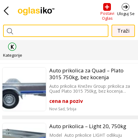
Postavi
Uloguj Se
Oglas
Kategorije
Auto prikolica za Quad – Plato
3015 750kg, bez kocenja
Auto prikolica Knežev Group: prikolica za
Quad Plato 3015 750kg, bez kocenja
Prikolica na slici je sa naletnom rudom i
cena na poziv
ona ne ulazi u iskazanu cenu.
Savršen utovar na platforme, bilo da su u
Novi Sad,
Srbija
pitanju motocikli, kvadovi ili radne mašine,
mogu se utovariti bez napora sa izuzetno
niskim uglom na stabilnu šasiju.
Brzo i sigurno! Sa 6 stabilnih i uvlačnih
Auto prikolica – Light 20, 750kg
metalnih veza, možete osigurati Vaš teret
Model Auto prikolice LIGHT odlikuju
brzo i lako.