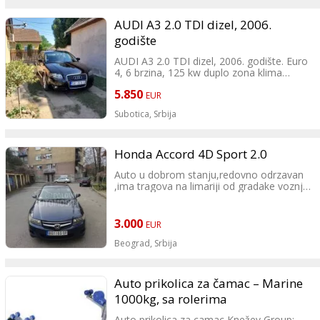
AUDI A3 2.0 TDI dizel, 2006.
godište
AUDI A3 2.0 TDI dizel, 2006. godište. Euro
4, 6 brzina, 125 kw duplo zona klima
automatska, podešavanje volana, alu felne
5.850
4 kom. Letnje gume i 4 kom m+s hankook,
EUR
prešao je 276500 km. Automobil je
Subotica,
Srbija
temeljno servisiran, urađene su manje
popravke I podešavanje, zamenjen je novi
set kvačila I novi zadnji ležajevi. Automobil
je u besprekornom stanju, u mom
Honda Accord 4D Sport 2.0
vlasništvu. Registrovan je do decembra
Auto u dobrom stanju,redovno odrzavan
2025. Vredi pogledati.
,ima tragova na limariji od gradake voznje
0616161897
kao sto se vid na slikama ipak je auto star
Cena: 5850 € - nije fiksno
Cena 3000€
20 godina,originalna kilometraza.Bez
zamene
Robi, Čantavir/Subotica
3.000
EUR
Tel/Viber: 0694142004
Beograd,
Srbija
Auto prikolica za čamac – Marine
1000kg, sa rolerima
Auto prikolica za camac Knežev Group: