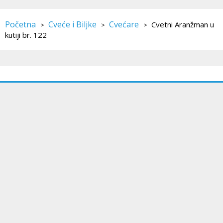
Početna
Cveće i Biljke
Cvećare
Cvetni Aranžman u
>
>
>
kutiji br. 122