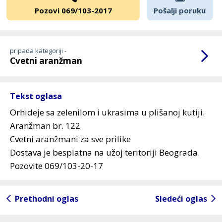
Pozovi 069/103-2017
Pošalji poruku
pripada kategoriji -
Cvetni aranžman
Tekst oglasa
Orhideje sa zelenilom i ukrasima u plišanoj kutiji.
Aranžman br. 122
Cvetni aranžmani za sve prilike
Dostava je besplatna na užoj teritoriji Beograda.
Pozovite 069/103-20-17
Prethodni oglas
Sledeći oglas