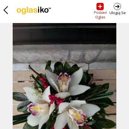
Postavi
Uloguj Se
Oglas