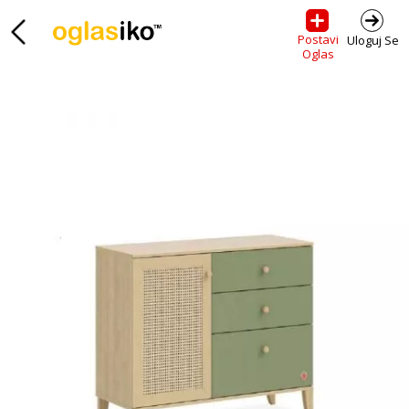
Postavi
Uloguj Se
Oglas