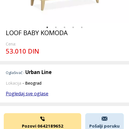
LOOF BABY KOMODA
Cena:
53.010 DIN
Urban Line
Oglašivač -
Lokacija
- Beograd
Pogledaj sve oglase
Pozovi 0642189652
Pošalji poruku