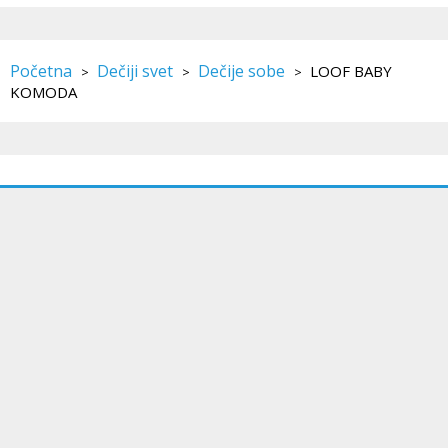
Početna
Dečiji svet
Dečije sobe
LOOF BABY
>
>
>
KOMODA