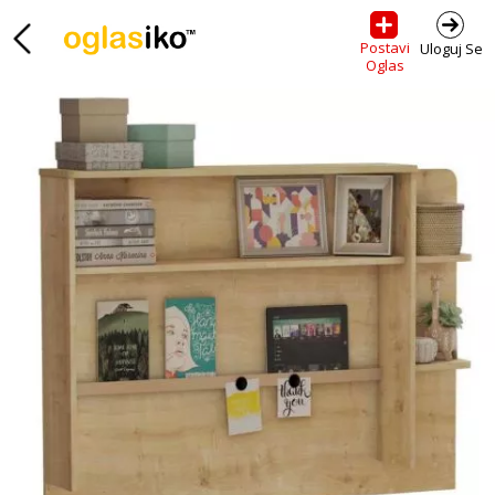
Postavi
Uloguj Se
Oglas