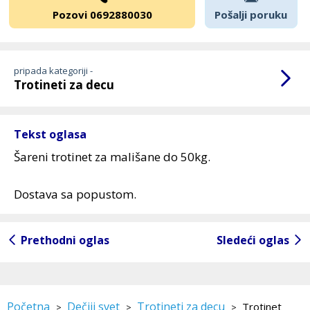
Pozovi 0692880030
Pošalji poruku
pripada kategoriji -
Trotineti za decu
Tekst oglasa
Šareni trotinet za mališane do 50kg.
Dostava sa popustom.
Prethodni oglas
Sledeći oglas
Početna
Dečiji svet
Trotineti za decu
Trotinet
>
>
>