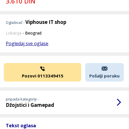
3.610 DIN
Viphouse IT shop
Oglašivač -
Lokacija
- Beograd
Pogledaj sve oglase
Pozovi 0113349415
Pošalji poruku
pripada kategoriji -
Džojstici i Gamepad
Tekst oglasa