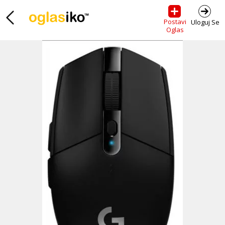
Postavi
Uloguj Se
Oglas