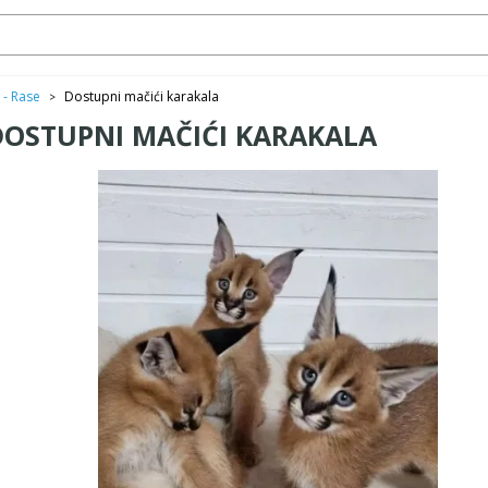
 - Rase
Dostupni mačići karakala
>
DOSTUPNI MAČIĆI KARAKALA