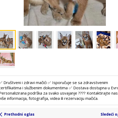
✅ Društveni i zdravi mačići ✅ Isporučuje se sa zdravstvenim
certifikatima i službenim dokumentima ✅ Dostava dostupna u Evr
Personalizirana podrška za svako usvajanje ???? Kontaktirajte nas
više informacija, fotografija, videa ili rezervaciju mačića.
Prethodni oglas
Sledeći o