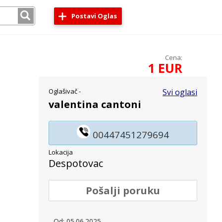
Postavi Oglas
Cena:
1 EUR
Oglašivač -
Svi oglasi
valentina cantoni
00447451279694
Lokacija
Despotovac
Pošalji poruku
Od: 05.06.2025.