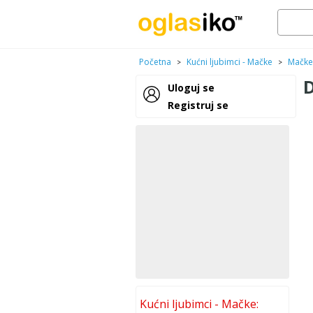
Početna
Kućni ljubimci - Mačke
Mačke
>
>
Uloguj se
Registruj se
Kućni ljubimci - Mačke: