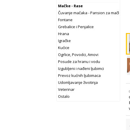
Mačke - Rase
Čuvanje mačaka - Pansion za mačke
Fontane
Grebalice i Penjalice
Hrana
Igračke
Kućice
Ogrlice, Povodci, Amovi
Posude za hranu i vodu
Izgubljeni i nađeni ljubimci
Prevoz kućnih ljubimaca
Udomljavanje životinja
Veterinar
Ostalo