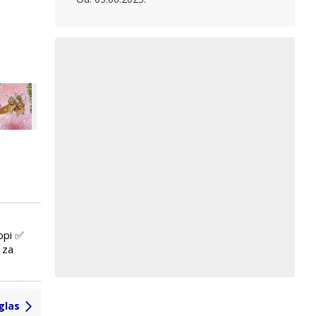
opi ✅
 za
glas