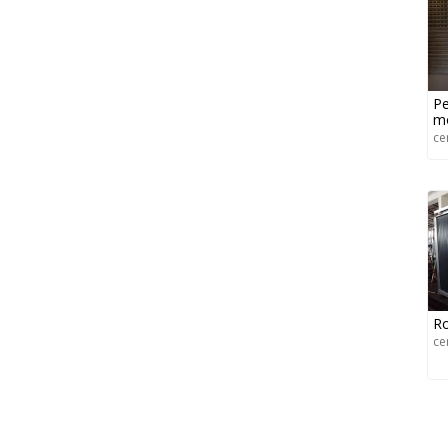
Pe
m
ce
Ro
ce