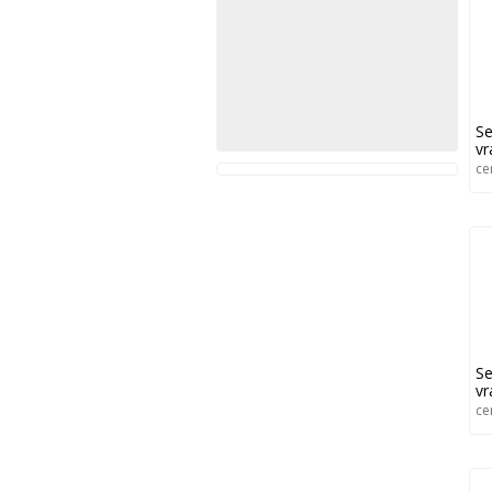
S
vr
ce
S
vr
ce