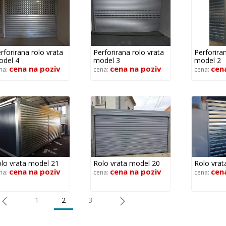
rforirana rolo vrata
Perforirana rolo vrata
Perforira
odel 4
model 3
model 2
cena na poziv
cena na poziv
cen
na:
cena:
cena:
lo vrata model 21
Rolo vrata model 20
Rolo vrat
cena na poziv
cena na poziv
cen
na:
cena:
cena:
1
2
3