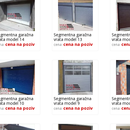
egmentna garažna
Segmentna garažna
Segmentn
ata model 14
vrata model 13
vrata mod
cena na poziv
cena na poziv
cen
na:
cena:
cena:
egmentna garažna
Segmentna garažna
Segmentn
ata model 10
vrata model 9
vrata mod
cena na poziv
cena na poziv
cen
na:
cena:
cena: