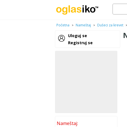
Početna
Nameštaj
Dušeci za krevet
>
>
N
Uloguj se
Registruj se
Nameštaj: