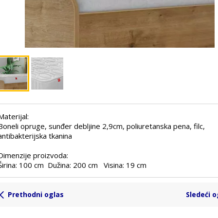
Materijal:
Boneli opruge, sunđer debljine 2,9cm, poliuretanska pena, filc,
antibakterijska tkanina
Dimenzije proizvoda:
Širina: 100 cm Dužina: 200 cm Visina: 19 cm
Prethodni oglas
Sledeći o