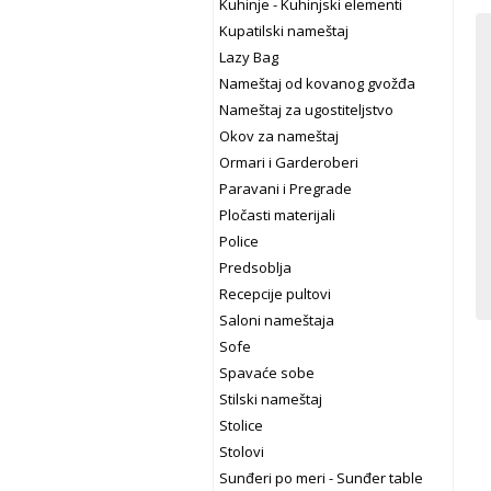
Kuhinje - Kuhinjski elementi
Kupatilski nameštaj
Lazy Bag
Nameštaj od kovanog gvožđa
Nameštaj za ugostiteljstvo
Okov za nameštaj
Ormari i Garderoberi
Paravani i Pregrade
Pločasti materijali
Police
Predsoblja
Recepcije pultovi
Saloni nameštaja
Sofe
Spavaće sobe
Stilski nameštaj
Stolice
Stolovi
Sunđeri po meri - Sunđer table