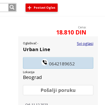
Postavi Oglas
Cena:
18.810 DIN
Oglašivač -
Svi oglasi
Urban Line
0642189652
Lokacija
Beograd
Pošalji poruku
Od: 11.12.2023.