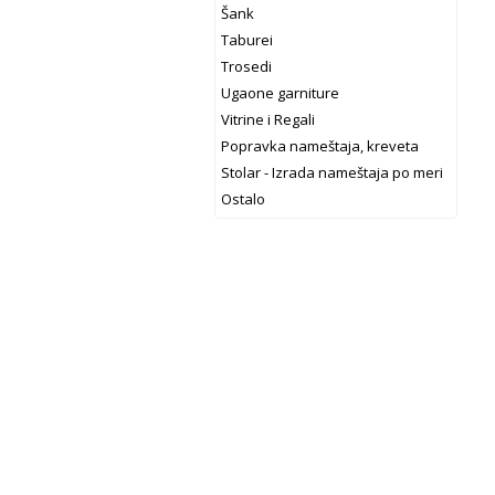
Šank
Taburei
Trosedi
Ugaone garniture
Vitrine i Regali
Popravka nameštaja, kreveta
Stolar - Izrada nameštaja po meri
Ostalo