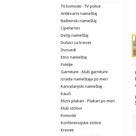
TV komode - TV police
Antikvarni nameštaj
Baštenski nameštaj
Cipelarnici
Dečiji nameštaj
Dušeci za krevet
Dvosedi
Etno nameštaj
Fotelje
Garniture - Klub garniture
Izrada nameštaja po meri
Kancelarijski nameštaj
Kauči
Klizni plakari - Plakari po meri
Klub stolovi
Komode
Konferencijske stolice
Kreveti