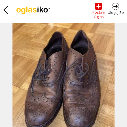
Postavi
Uloguj Se
Oglas