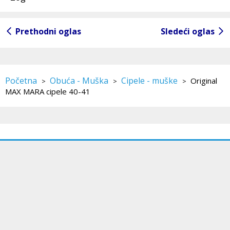
Prethodni oglas
Sledeći oglas
Početna
Obuća - Muška
Cipele - muške
Original
>
>
>
MAX MARA cipele 40-41