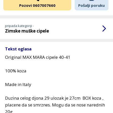
Pozovi 0607007660
Pošalji poruku
pripada kategoriji -
Zimske muške cipele
Tekst oglasa
Original MAX MARA cipele 40-41
100% koza
Made in Italy
Duzina celog djona 29 ulozak je 27cm BOX koza ,
placene da se smrznes. Mogu da se nose narednih
20g