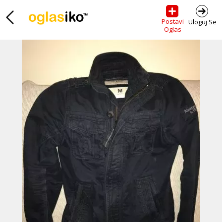
Postavi
Uloguj Se
Oglas