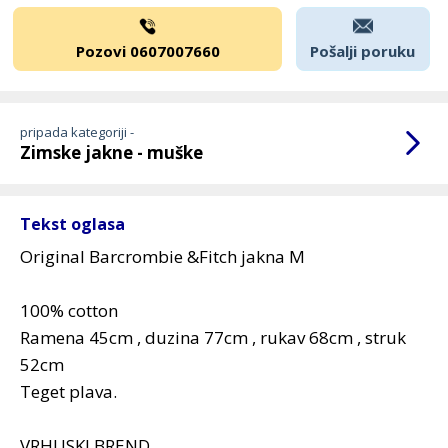
Pozovi 0607007660
Pošalji poruku
pripada kategoriji -
Zimske jakne - muške
Tekst oglasa
Original Barcrombie &Fitch jakna M
100% cotton
Ramena 45cm , duzina 77cm , rukav 68cm , struk
52cm
Teget plava.
VRHUSKI BREND