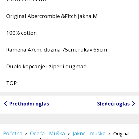
Original Abercrombie &Fitch jakna M
100% cotton
Ramena 47cm, duzina 75cm, rukav 65cm
Duplo kopcanje i ziper i dugmad.
TOP
Prethodni oglas
Sledeći oglas
Početna
Odeća - Muška
Jakne - muške
Original
>
>
>