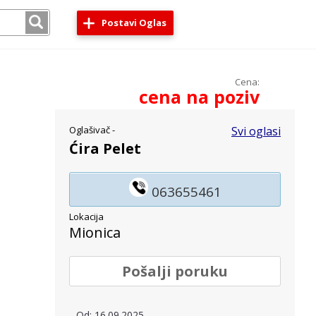
Postavi Oglas
Cena:
cena na poziv
Oglašivač -
Svi oglasi
Ćira Pelet
063655461
Lokacija
Mionica
Pošalji poruku
Od: 16.09.2025.