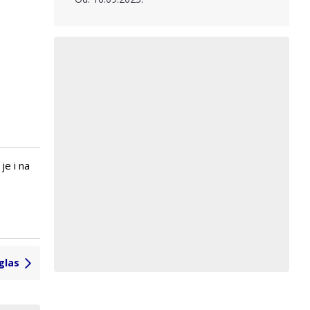
je i na
glas