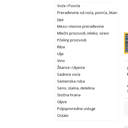
Voće i Povrće
Prerađevine od voća, povrća, žitarica
Jaja
Meso i mesne prerađevine
Mlečni proizvodi, mleko, sirevi
Pčelinji proizvodi
Riba
Ulje
Vino
Žitarice i Uljarice
Sadnice voća
Semenska roba
Seno, slama, detelina
Stočna hrana
Gljive
Poljoprivredne usluge
Ostalo