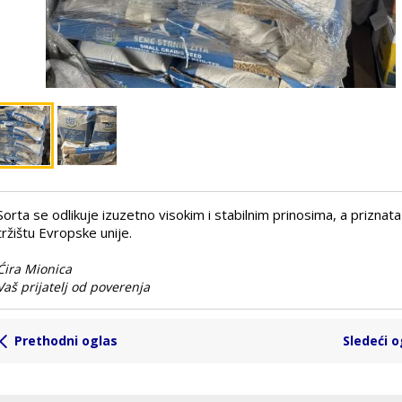
Sorta se odlikuje izuzetno visokim i stabilnim prinosima, a priznata 
tržištu Evropske unije.
Ćira Mionica
Vaš prijatelj od poverenja
Prethodni oglas
Sledeći o