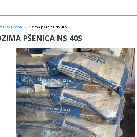
menska roba
Ozima pšenica NS 40S
>
OZIMA PŠENICA NS 40S