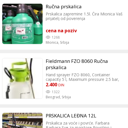
Ručna prskalica
Prskalica zapremine 1.5l. Ćira Mionica Vaš
prijatelj od poverenja
cena na poziv
1268
Mionica,
Srbija
Fieldmann FZO 8060 Ručna
prskalica
Hand sprayer FZO 8060, Container
capacity 5 l, Maximum pressure 2.5 bar,
Metal brass nozzle with spray control,
2.400
DIN
Practical gauge on the side of the
1322
container for immediate volume
Beograd,
Srbija
detection, Comfortable shoulder strap
PRSKALICA LEĐNA 12L
Prskalica za voće i povrće. Farbara
Barbara Sve za majstore Povoljno i