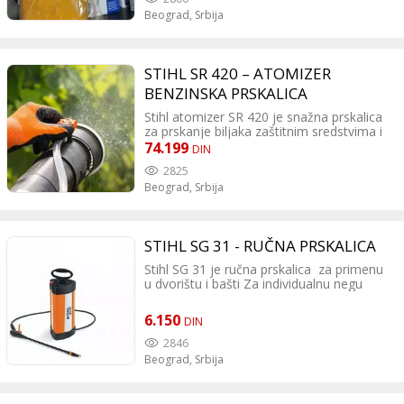
Beograd,
Srbija
STIHL SR 420 – ATOMIZER
BENZINSKA PRSKALICA
Stihl atomizer SR 420 je snažna prskalica
za prskanje biljaka zaštitnim sredstvima i
granulatom. Veliki radijus raspršivanja.
74.199
DIN
Može se koristiti i za duvanje.
2825
Beograd,
Srbija
STIHL SG 31 - RUČNA PRSKALICA
Stihl SG 31 je ručna prskalica za primenu
u dvorištu i bašti Za individualnu negu
biljaka i precizno nanošenje tečnih
pesticida i đubriva.
6.150
DIN
2846
Beograd,
Srbija