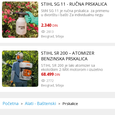
STIHL SG 11 - RUČNA PRSKALICA
Stihl SG 11 je ručna prskalica za primenu
u dvorištu i bašti Za individualnu negu
biljaka i precizno nanošenje tečnih
pesticida i đubriva.
2.340
DIN
2813
Beograd,
Srbija
STIHL SR 200 – ATOMIZER
BENZINSKA PRSKALICA
STIHL SR 200 je laki atomizer sa
ekološkim 2-MIX motorom i izuzetno
velikim komforom nošenja usled
68.499
DIN
kompaktne strukture i težišta uz telo.
2772
Idealan za kulture do 2,5 m visine.
Beograd,
Srbija
Jednostavno startovanje, jednoručna
multifunkcionalna ručica i zaštitna kragna
sa zaštitom od prosipanja. Serijski sa tri
mlaznice.
Početna
Alati - Baštenski
Prskalice
>
>