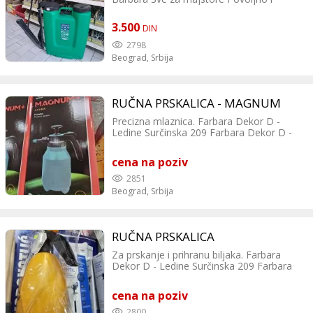
kvalitetno
3.500
DIN
2798
Beograd,
Srbija
RUČNA PRSKALICA - MAGNUM
Precizna mlaznica. Farbara Dekor D -
Ledine Surčinska 209 Farbara Dekor D -
Batajnica Majora Zorana Radosavljevića
199
cena na poziv
2851
Beograd,
Srbija
RUČNA PRSKALICA
Za prskanje i prihranu biljaka. Farbara
Dekor D - Ledine Surčinska 209 Farbara
Dekor D - Batajnica Majora Zorana
Radosavljevića 199
cena na poziv
2800