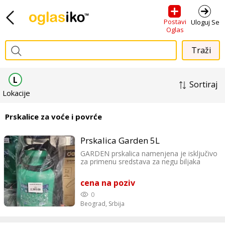
Postavi
Uloguj Se
Oglas
L
Sortiraj
Lokacije
Prskalice za voće i povrće
Prskalica Garden 5L
GARDEN prskalica namenjena je isključivo
za primenu sredstava za negu biljaka
rastvorenih u vodi.
cena na poziv
0
Beograd,
Srbija