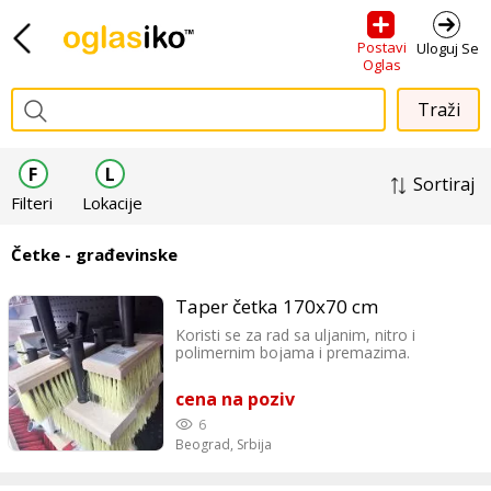
Postavi
Uloguj Se
Oglas
F
L
Sortiraj
Filteri
Lokacije
Četke - građevinske
Taper četka 170x70 cm
Koristi se za rad sa uljanim, nitro i
polimernim bojama i premazima.
cena na poziv
6
Beograd,
Srbija