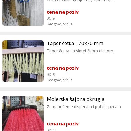
korozije i tvrdokornih nečistoća.
cena na poziv
6
Beograd,
Srbija
Taper četka 170x70 mm
Taper četka sa sintetičkom dlakom.
cena na poziv
5
Beograd,
Srbija
Molerska šajbna okrugla
Za nanošenje disperzija i poludisperzija.
cena na poziv
11