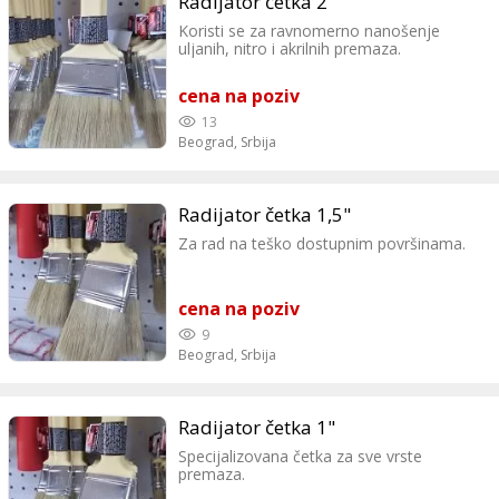
Radijator četka 2"
Koristi se za ravnomerno nanošenje
uljanih, nitro i akrilnih premaza.
cena na poziv
13
Beograd,
Srbija
Radijator četka 1,5"
Za rad na teško dostupnim površinama.
cena na poziv
9
Beograd,
Srbija
Radijator četka 1"
Specijalizovana četka za sve vrste
premaza.