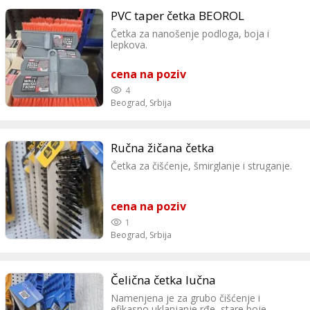
PVC taper četka BEOROL
Četka za nanošenje podloga, boja i
lepkova.
cena na poziv
4
Beograd,
Srbija
Ručna žičana četka
Četka za čišćenje, šmirglanje i struganje.
cena na poziv
1
Beograd,
Srbija
Čelična četka lučna
Namenjena je za grubo čišćenje i
efikasno uklanjanje rđe, stare boje,