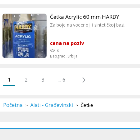
Četka Acrylic 60 mm HARDY
Za boje na vodenoj i sintetičkoj bazi.
cena na poziv
8
Beograd,
Srbija
1
2
3
... 6
Početna
Alati - Građevinski
Četke
>
>