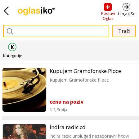
Postavi
Uloguj Se
Oglas
Kategorije
Kupujem Gramofonske Ploce
Kupujem Gramofonske Ploce
cena na poziv
Niš,
Srbija
indira radic cd
indira radic unpluged nezaboravni hitovi