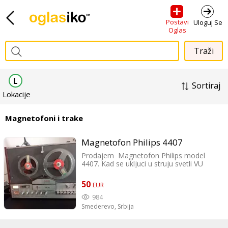
Postavi
Uloguj Se
Oglas
L
Sortiraj
Lokacije
Magnetofoni i trake
Magnetofon Philips 4407
Prodajem Magnetofon Philips model
4407. Kad se ukljuci u struju svetli VU
metar a iz zvucnika se cuje blago zujanje
Sva dugmad su funkcionalna skljocaju ali
50
EUR
traku ne mota sve glave su kompletne i
vidi se da nisu dirane. Iako daje znake
984
zivota smatrajte da je neispravan ja sam
Smederevo,
Srbija
ga kupio za ukras nemam majstora koji bi
mi to popravio.