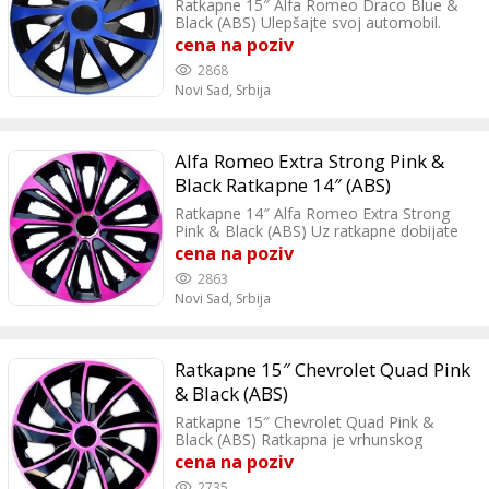
Ratkapne 15″ Alfa Romeo Draco Blue &
Black (ABS) Ulepšajte svoj automobil.
Poručite ratkapne na kućnu adresu.
cena na poziv
2868
Novi Sad,
Srbija
Alfa Romeo Extra Strong Pink &
Black Ratkapne 14″ (ABS)
Ratkapne 14″ Alfa Romeo Extra Strong
Pink & Black (ABS) Uz ratkapne dobijate
četiri nalepnice po želji.
cena na poziv
2863
Novi Sad,
Srbija
Ratkapne 15″ Chevrolet Quad Pink
& Black (ABS)
Ratkapne 15″ Chevrolet Quad Pink &
Black (ABS) Ratkapna je vrhunskog
kvaliteta, proizvedena u EU. Ratkapne se
cena na poziv
veoma lako montiraju i odgovaraju za sve
2735