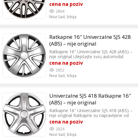
ABS plastike izuzetnog kvaliteta.
cena na poziv
2864
Novi Sad,
Srbija
Ratkapne 16″ Univerzalne SJS 428
(ABS) – nije original
Ratkapne 16″ Univerzalne SJS 428 (ABS) –
nije original Ulepšajte svoj automobil.
Poručite ratkapne na kućnu adresu.
cena na poziv
2852
Novi Sad,
Srbija
Univerzalne SJS 418 Ratkapne 16″
(ABS) – nije original
Ratkapne 16″ Univerzalne SJS 418 (ABS) –
nije original Ratkapne su napravljene od
izuzetno kvalitetne, izdržljive i dugotrajne
cena na poziv
plastike, otporne na sve vrste fizičkih
2824
ostećenja i vremenskih uticaja.
Novi Sad,
Srbija