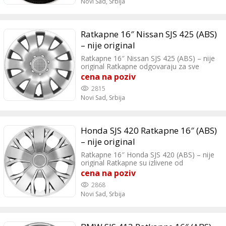
Novi Sad,
Srbija
Ratkapne 16″ Nissan SJS 425 (ABS)
– nije original
Ratkapne 16″ Nissan SJS 425 (ABS) – nije
original Ratkapne odgovaraju za sve
automobile koji imaju čelicne felne od
cena na poziv
16″. Cena je za set ratkapni od 4 komada
2815
+ 4 nalepnice.
Novi Sad,
Srbija
Honda SJS 420 Ratkapne 16″ (ABS)
– nije original
Ratkapne 16″ Honda SJS 420 (ABS) – nije
original Ratkapne su izlivene od
neverovato otporne i savitljive
cena na poziv
polipropilen plastike. Otpornost i
2868
elastičnost ratkapne lako trpi udare točka
Novi Sad,
Srbija
po neravninama.