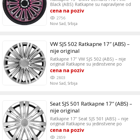
Black (ABS) Ratkapne su napravljene od
izuzetno kvalitetne, izdržljive i dugotrajne
cena na poziv
plastike, otporne na sve vrste fizičkih
2756
ostećenja i vremenskih uticaja.
Novi Sad,
Srbija
VW SJS 502 Ratkapne 17″ (ABS) –
nije original
Ratkapne 17″ VW SJS 502 (ABS) – nije
original Ratkapne su jedinstvene po
izgledu i kvalitetu.
cena na poziv
2803
Novi Sad,
Srbija
Seat SJS 501 Ratkapne 17″ (ABS) –
nije original
Ratkapne 17″ Seat SJS 501 (ABS) – nije
original Ratkapne su jedinstvene po
izgledu i kvalitetu. Ratkapne se veoma
cena na poziv
lako montiraju.
2859