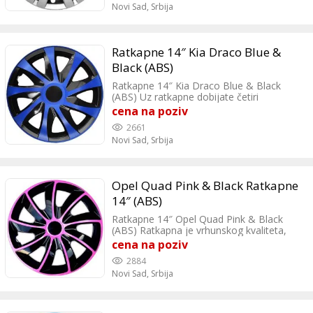
Novi Sad,
Srbija
Ratkapne 14″ Kia Draco Blue &
Black (ABS)
Ratkapne 14″ Kia Draco Blue & Black
(ABS) Uz ratkapne dobijate četiri
nalepnice po želji. Ratkapne plave i crne
cena na poziv
boje sa modernim dizajnom vozilu daju
2661
sportsku liniju.
Novi Sad,
Srbija
Opel Quad Pink & Black Ratkapne
14″ (ABS)
Ratkapne 14″ Opel Quad Pink & Black
(ABS) Ratkapna je vrhunskog kvaliteta,
proizvedena u EU. Ratkapne se veoma
cena na poziv
lako montiraju i odgovaraju za sve
2884
automobile koji imaju čelicne felne od
Novi Sad,
Srbija
14″.