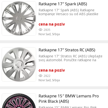
Ratkapne 17″ Spark (ABS)
Ratkapne 17″ Spark (ABS) Ratkapne
kompanije Versaco su od ABS plastike
izuzetnog kvaliteta. Ratkapne odgovaraju
za sve automobile koji imaju čelicne felne
cena na poziv
od 17″.
2835
Novi Sad,
Srbija
Ratkapne 17″ Stratos RC (ABS)
Ratkapne 17″ Stratos RC (ABS) Ulepšajte
svoj automobil. Poručite ratkapne na
kućnu adresu.
cena na poziv
2822
Novi Sad,
Srbija
Ratkapne 15″ BMW Lemans Pro
Pink Black (ABS)
Ratkapne 15″ BMW Lemans Pro Pink