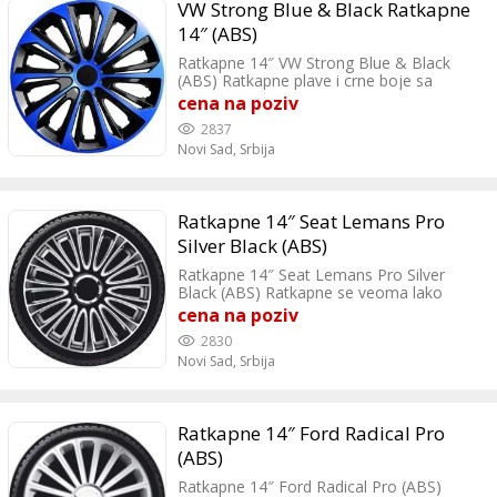
VW Strong Blue & Black Ratkapne
14″ (ABS)
Ratkapne 14″ VW Strong Blue & Black
(ABS) Ratkapne plave i crne boje sa
modernim dizajnom vozilu daju sportsku
cena na poziv
liniju.
2837
Novi Sad,
Srbija
Ratkapne 14″ Seat Lemans Pro
Silver Black (ABS)
Ratkapne 14″ Seat Lemans Pro Silver
Black (ABS) Ratkapne se veoma lako
montiraju i odgovaraju za sve automobile
cena na poziv
koji imaju čelicne felne od 14″.
2830
Novi Sad,
Srbija
Ratkapne 14″ Ford Radical Pro
(ABS)
Ratkapne 14″ Ford Radical Pro (ABS)