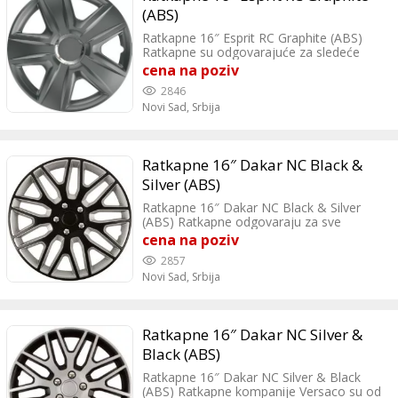
(ABS)
Ratkapne 16″ Esprit RC Graphite (ABS)
Ratkapne su odgovarajuće za sledeće
marke automobila: VW, Reno, Opel, Pezo,
cena na poziv
Fiat, Citroen, Skoda, Hyundai, Ford, MB,
2846
Audi, Kia, Mazda, BMW, Chevrolet, Seat,
Novi Sad,
Srbija
Suzuki, Toyota, Honda, Dacia, Lancia,
Nissan, Mitsubishi, Daewoo.
Ratkapne 16″ Dakar NC Black &
Silver (ABS)
Ratkapne 16″ Dakar NC Black & Silver
(ABS) Ratkapne odgovaraju za sve
automobile koji imaju čelicne felne od
cena na poziv
16″.
2857
Novi Sad,
Srbija
Ratkapne 16″ Dakar NC Silver &
Black (ABS)
Ratkapne 16″ Dakar NC Silver & Black
(ABS) Ratkapne kompanije Versaco su od