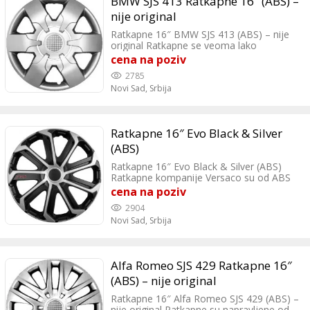
BMW SJS 413 Ratkapne 16″ (ABS) –
nije original
Ratkapne 16″ BMW SJS 413 (ABS) – nije
original Ratkapne se veoma lako
montiraju. Ratkapne su jedinstvene po
cena na poziv
izgledu i kvalitetu.
2785
Novi Sad,
Srbija
Ratkapne 16″ Evo Black & Silver
(ABS)
Ratkapne 16″ Evo Black & Silver (ABS)
Ratkapne kompanije Versaco su od ABS
plastike izuzetnog kvaliteta.
cena na poziv
2904
Novi Sad,
Srbija
Alfa Romeo SJS 429 Ratkapne 16″
(ABS) – nije original
Ratkapne 16″ Alfa Romeo SJS 429 (ABS) –
nije original Ratkapne su napravljene od