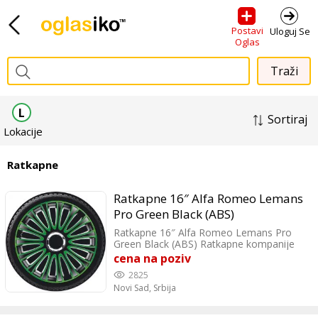
Postavi
Uloguj Se
Oglas
L
Sortiraj
Lokacije
Ratkapne
Ratkapne 16″ Alfa Romeo Lemans
Pro Green Black (ABS)
Ratkapne 16″ Alfa Romeo Lemans Pro
Green Black (ABS) Ratkapne kompanije
Gorecki, koje vozilu daju sportsku liniju.
cena na poziv
Ratkapna je vrhunskog kvaliteta,
2825
proizvedena u EU. Ratkapne se veoma
Novi Sad,
Srbija
lako montiraju i odgovaraju za sve
automobile koji imaju čelicne felne od
16″.