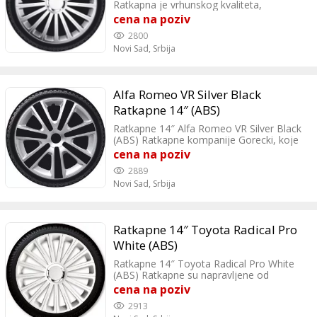
Ratkapna je vrhunskog kvaliteta,
proizvedena u EU.
cena na poziv
2800
Novi Sad,
Srbija
Alfa Romeo VR Silver Black
Ratkapne 14″ (ABS)
Ratkapne 14″ Alfa Romeo VR Silver Black
(ABS) Ratkapne kompanije Gorecki, koje
vozilu daju sportsku liniju.
cena na poziv
2889
Novi Sad,
Srbija
Ratkapne 14″ Toyota Radical Pro
White (ABS)
Ratkapne 14″ Toyota Radical Pro White
(ABS) Ratkapne su napravljene od
izuzetno kvalitetne, izdržljive i dugotrajne
cena na poziv
plastike, otporne na sve vrste fizičkih
2913
ostećenja i vremenskih uticaja.