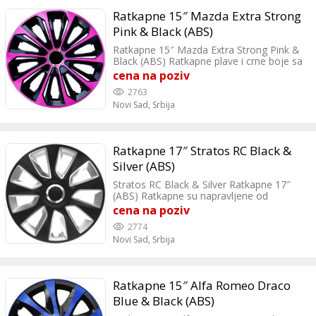
Ratkapne 15″ Mazda Extra Strong
Pink & Black (ABS)
Ratkapne 15″ Mazda Extra Strong Pink &
Black (ABS) Ratkapne plave i crne boje sa
modernim dizajnom vozilu daju sportsku
cena na poziv
liniju.
2763
Novi Sad,
Srbija
Ratkapne 17″ Stratos RC Black &
Silver (ABS)
Stratos RC Black & Silver Ratkapne 17″
(ABS) Ratkapne su napravljene od
izuzetno kvalitetne, izdržljive i dugotrajne
cena na poziv
plastike, otporne na sve vrste fizičkih
2774
ostećenja i vremenskih uticaja.
Novi Sad,
Srbija
Ratkapne 15″ Alfa Romeo Draco
Blue & Black (ABS)