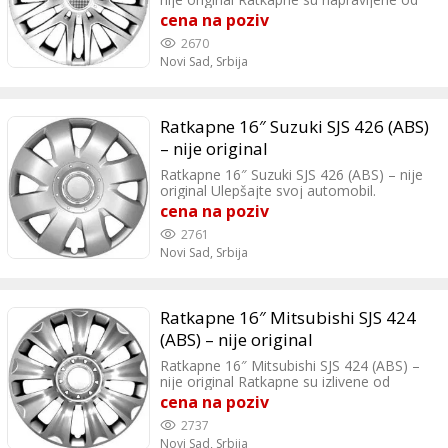
izuzetno kvalitetne, izdržljive i dugotrajne
cena na poziv
plastike, otporne na sve vrste fizičkih
2670
ostećenja i vremenskih uticaja.
Novi Sad,
Srbija
Ratkapne 16″ Suzuki SJS 426 (ABS)
– nije original
Ratkapne 16″ Suzuki SJS 426 (ABS) – nije
original Ulepšajte svoj automobil.
Poručite ratkapne na kućnu adresu.
cena na poziv
2761
Novi Sad,
Srbija
Ratkapne 16″ Mitsubishi SJS 424
(ABS) – nije original
Ratkapne 16″ Mitsubishi SJS 424 (ABS) –
nije original Ratkapne su izlivene od
neverovato otporne i savitljive
cena na poziv
polipropilen plastike.
2737
Novi Sad,
Srbija