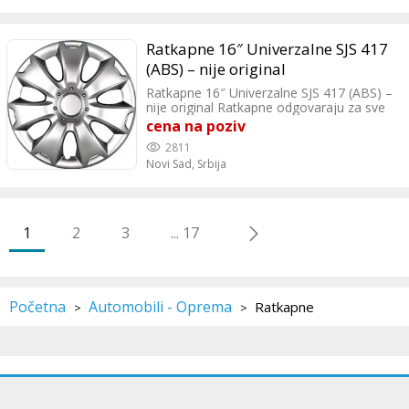
Ratkapne 16″ Univerzalne SJS 417
(ABS) – nije original
Ratkapne 16″ Univerzalne SJS 417 (ABS) –
nije original Ratkapne odgovaraju za sve
automobile koji imaju čelicne felne od
cena na poziv
16″. Navedena cena je za set (garnituru)
2811
od 4 ratkapne + 4 nalepnice.
Novi Sad,
Srbija
1
2
3
... 17
Početna
Automobili - Oprema
Ratkapne
>
>