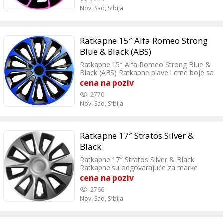
automobile koji imaju čelicne felne od
Novi Sad,
Srbija
15″.
Ratkapne 15″ Alfa Romeo Strong
Blue & Black (ABS)
Ratkapne 15″ Alfa Romeo Strong Blue &
Black (ABS) Ratkapne plave i crne boje sa
modernim dizajnom vozilu daju sportsku
cena na poziv
liniju.
2770
Novi Sad,
Srbija
Ratkapne 17″ Stratos Silver &
Black
Ratkapne 17″ Stratos Silver & Black
Ratkapne su odgovarajuće za marke
automobila: VW, Reno, Opel, Pezo, Fiat,
cena na poziv
Citroen, Skoda, Hyundai, Ford, MB, Audi,
2766
Kia, Mazda, BMW, Chevrolet, Seat,
Novi Sad,
Srbija
Suzuki, Toyota, Honda, Dacia, Lancia,
Nissan, Mitsubishi, Daewoo.