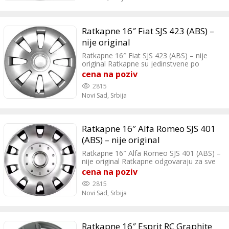
Ratkapne 16″ Fiat SJS 423 (ABS) –
nije original
Ratkapne 16″ Fiat SJS 423 (ABS) – nije
original Ratkapne su jedinstvene po
izgledu i kvalitetu. Ratkapne se veoma
cena na poziv
lako montiraju.
2815
Novi Sad,
Srbija
Ratkapne 16″ Alfa Romeo SJS 401
(ABS) – nije original
Ratkapne 16″ Alfa Romeo SJS 401 (ABS) –
nije original Ratkapne odgovaraju za sve
automobile koji imaju čelicne felne od
cena na poziv
16″. Navedena cena je za set (garnituru)
2815
od 4 ratkapne + 4 nalepnice.
Novi Sad,
Srbija
Ratkapne 16″ Esprit RC Graphite