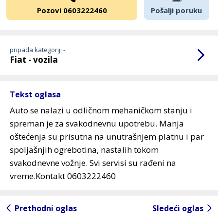
Pozovi 0603222460
Pošalji poruku
pripada kategoriji -
Fiat - vozila
Tekst oglasa
Auto se nalazi u odličnom mehaničkom stanju i
spreman je za svakodnevnu upotrebu. Manja
oštećenja su prisutna na unutrašnjem platnu i par
spoljašnjih ogrebotina, nastalih tokom
svakodnevne vožnje. Svi servisi su rađeni na
vreme.Kontakt 0603222460
Prethodni oglas
Sledeći oglas