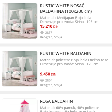
RUSTIC WHITE NOSAČ
BALDAHINA (100x200 cm)
Materijal : Medijapan Boja: bela
Dimenzije proizvoda: Širina : 106 cm
Dužina : 209cm Visina : 122 cm
15.210
DIN
2857
Beograd,
Srbija
RUSTIC WHITE BALDAHIN
Materijal: poliestar Boja: bela i nežno roze
Dimenzije proizvoda: Širina : 170 cm
Dužina : 230cm Visina : 210 cm
9.450
DIN
2864
Beograd,
Srbija
ROSA BALDAHIN
Materijal: 60% pamuk, 40% poliestar
Boja: kombinacija bele, roze i pink