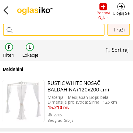
Postavi
Uloguj Se
Oglas
F
L
Sortiraj
Filteri
Lokacije
Baldahini
RUSTIC WHITE NOSAČ
BALDAHINA (120x200 cm)
Materijal : Medijapan Boja: bela
Dimenzije proizvoda: Širina : 126 cm
Dužina : 209cm Visina : 122 cm
15.210
DIN
2765
Beograd,
Srbija