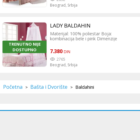
Beograd,
Srbija
LADY BALDAHIN
Materijal: 100% poliestar Boja:
kombinacija bele i pink Dimenzije
proizvoda: Širina: 60 cm Dubina: 60 cm
TRENUTNO NIJE
Visina: 300 cm
DOSTUPNO
7.380
DIN
2765
Beograd,
Srbija
Početna
Bašta i Dvorište
Baldahini
>
>