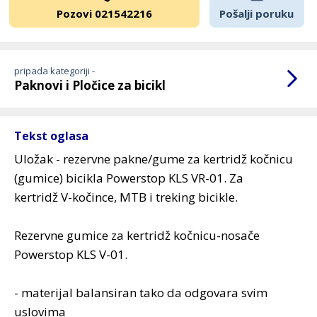
Pozovi 021542216
Pošalji poruku
pripada kategoriji -
Paknovi i Pločice za bicikl
Tekst oglasa
Uložak - rezervne pakne/gume za kertridž kočnicu
(gumice) bicikla Powerstop KLS VR-01. Za
kertridž V-kočince, MTB i treking bicikle.
Rezervne gumice za kertridž kočnicu-nosače
Powerstop KLS V-01.
- materijal balansiran tako da odgovara svim
uslovima