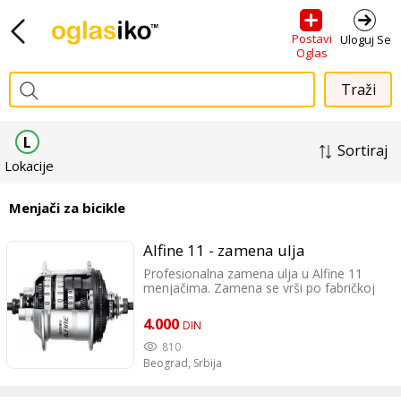
Postavi
Uloguj Se
Oglas
L
Sortiraj
Lokacije
Menjači za bicikle
Alfine 11 - zamena ulja
Profesionalna zamena ulja u Alfine 11
menjačima. Zamena se vrši po fabričkoj
proceduri sa originalnim klinerom i uljem.
Za dodatne informacije može sms,
4.000
DIN
telefon, viber, whatsapp. Pogledajte i
ostale moje oglase. Oglas 06/01
810
Beograd,
Srbija