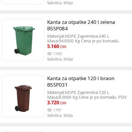
Subotica,
Srbija
Kanta za otpatke 240 l zelena
B5SP084
Materijal:HDPE Zapremina:240 L
Masa:94.0000 Kg Cena je po komadu.
PDV je uračunat.
5.160
DIN
1760
Subotica,
Srbija
Kanta za otpatke 120 l braon
B5SP031
Materijal:HDPE Zapremina:120 L
Masa:8.0000 Kg Cena je po komadu. PDV
je uračunat.
3.720
DIN
1797
Subotica,
Srbija