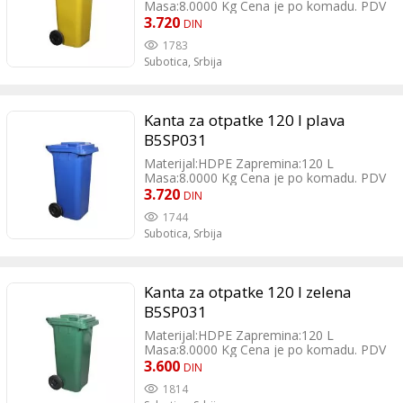
Masa:8.0000 Kg Cena je po komadu. PDV
je uračunat.
3.720
DIN
1783
Subotica,
Srbija
Kanta za otpatke 120 l plava
B5SP031
Materijal:HDPE Zapremina:120 L
Masa:8.0000 Kg Cena je po komadu. PDV
je uračunat.
3.720
DIN
1744
Subotica,
Srbija
Kanta za otpatke 120 l zelena
B5SP031
Materijal:HDPE Zapremina:120 L
Masa:8.0000 Kg Cena je po komadu. PDV
je uračunat.
3.600
DIN
1814