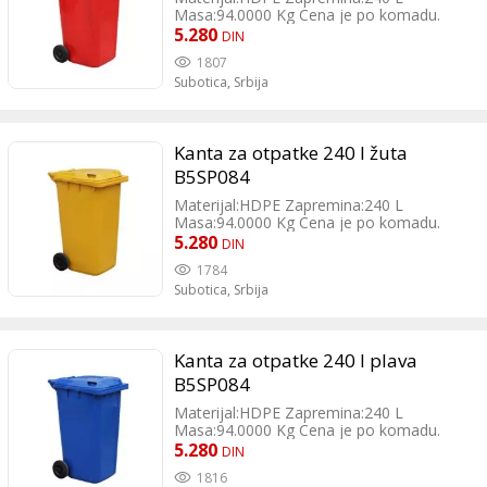
Masa:94.0000 Kg Cena je po komadu.
PDV je uračunat.
5.280
DIN
1807
Subotica,
Srbija
Kanta za otpatke 240 l žuta
B5SP084
Materijal:HDPE Zapremina:240 L
Masa:94.0000 Kg Cena je po komadu.
PDV je uračunat.
5.280
DIN
1784
Subotica,
Srbija
Kanta za otpatke 240 l plava
B5SP084
Materijal:HDPE Zapremina:240 L
Masa:94.0000 Kg Cena je po komadu.
PDV je uračunat.
5.280
DIN
1816