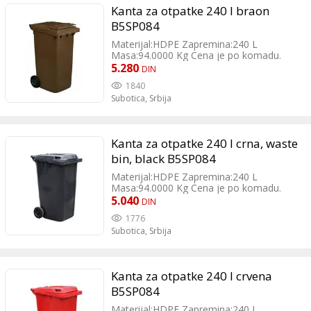
Kanta za otpatke 240 l braon
B5SP084
Materijal:HDPE Zapremina:240 L
Masa:94.0000 Kg Cena je po komadu.
PDV je uračunat.
5.280
DIN
1840
Subotica,
Srbija
Kanta za otpatke 240 l crna, waste
bin, black B5SP084
Materijal:HDPE Zapremina:240 L
Masa:94.0000 Kg Cena je po komadu.
PDV je uračunat.
5.040
DIN
1776
Subotica,
Srbija
Kanta za otpatke 240 l crvena
B5SP084
Materijal:HDPE Zapremina:240 L