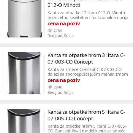
012-O Minotti
Kanta za otpatke 12 litara 012-O Minotti
je izuzetno kvalitetna i funkcionalna opcija
za svakodnevno korišćenje u Vašem
cena na poziv
domu. Ovaj model kante za smeće ima
2763
kapacitet od 12 litra, što je dovoljno za
Beograd,
Srbija
svakodnevno korišćenje u manjim
prostorima.
Kanta za otpatke hrom 3 litara C-
07-003-CO Concept
Kanta za smeće Concept C-07-003-CO
dolazi sa sporospuštajućim mehanizmom
zarad lakše upotrebe. Jedna od najvećih
cena na poziv
prednosti kante za smeće Concept C-07-
2840
003-CO je njeno jednostavno i lako
Beograd,
Srbija
održavanje. Njena površina se lako čisti,
ima zaštitni sloj zbog kojeg se sama
kanta manje prlja.
Kanta za otpatke hrom 5 litara C-
07-005-CO Concept
Kanta za otpatke hrom 5 litara C-07-005-
CO Concept Ovaj model kante za smeće