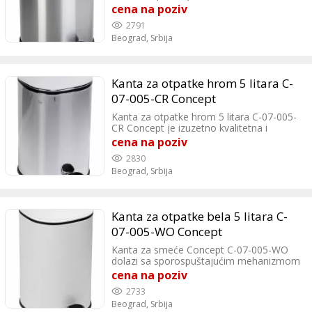
ima kapacitet od 5 litra, što je dovoljno za
cena na poziv
svakodnevno korišćenje u manjim
2791
prostorima. Izrađena je od kvalitetnog
Beograd,
Srbija
nerđajućeg čelika, što je čini izdržljivom i
otpornom na otiske prstiju. Završna
obrada u hrom boji daje modernu notu
samog proizvoda koji će se uklopiti u Vaš
Kanta za otpatke hrom 5 litara C-
dom.
07-005-CR Concept
Kanta za otpatke hrom 5 litara C-07-005-
CR Concept je izuzetno kvalitetna i
funkcionalna opcija za svakodnevno
cena na poziv
korištenje u različitim prostorima.
2830
Jednostavna je i laka za održavanja, mala
Beograd,
Srbija
zapremina čini je odličnom opcijom za
sve koji traže kvalitetnu i pouzdanu kantu
za smeće. Dimenzije kante su: širina
275mm i visina 300 mm.
Kanta za otpatke bela 5 litara C-
07-005-WO Concept
Kanta za smeće Concept C-07-005-WO
dolazi sa sporospuštajućim mehanizmom
zarad lakše upotrebe. Jedna od najvećih
cena na poziv
prednosti kante za smeće Concept C-07-
2733
005-WO je njeno jednostavno i lako
Beograd,
Srbija
održavanje. Njena površina se lako čisti,