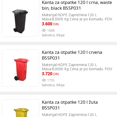
Kanta za otpatke 120 l crna, waste
bin, black B5SP031
Materijal:HDPE Zapremina:120 L
Masa:8.0000 Kg Cena je po komadu. PDV
je uračunat.
3.600
DIN
1808
Subotica,
Srbija
Kanta za otpatke 120 l crvena
B5SP031
Materijal:HDPE Zapremina:120 L
Masa:8.0000 Kg Cena je po komadu. PDV
je uračunat.
3.720
DIN
1755
Subotica,
Srbija
Kanta za otpatke 120 l žuta
B5SP031
Materijal:HDPE Zapremina:120 L