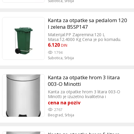
Subotica,
Srbija
Kanta za otpatke sa pedalom 120
l zelena B5SP147
Materijal:PP Zapremina:120 L
Masa:12.4000 Kg Cena je po komadu.
PDV je uračunat.
6.120
DIN
1794
Subotica,
Srbija
Kanta za otpatke hrom 3 litara
003-O Minotti
Kanta za otpatke hrom 3 litara 003-O
Minotti je izuzetno kvalitetna i
funkcionalna opcija za svakodnevno
cena na poziv
korištenje u različitim prostorima.
2767
Jednostavna je i laka za održavanja, mala
Beograd,
Srbija
zapremina čini je odličnom opcijom za
sve koji traže kvalitetnu i pouzdanu kantu
za smeće. Dimenzije kante su: širina
165mm, dužina 200 mm, i visina 250 mm.