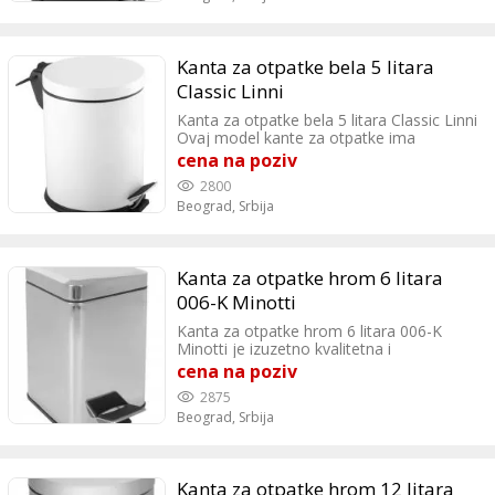
Kanta za otpatke bela 5 litara
Classic Linni
Kanta za otpatke bela 5 litara Classic Linni
Ovaj model kante za otpatke ima
kapacitet od 5 litra, što je dovoljno za
cena na poziv
svakodnevno korišćenje u manjim
2800
prostorima. Izrađena je od kvalitetnog
Beograd,
Srbija
nerđajućeg čelika, što je čini izdržljivom i
otpornom na otiske prstiju. Završna
obrada u beloj boji daje modernu notu
samog proizvoda koji će se uklopiti u Vaš
Kanta za otpatke hrom 6 litara
dom.
006-K Minotti
Kanta za otpatke hrom 6 litara 006-K
Minotti je izuzetno kvalitetna i
funkcionalna opcija za svakodnevno
cena na poziv
korištenje u različitim prostorima.
2875
Jednostavna je i laka za održavanja, mala
Beograd,
Srbija
zapremina čini je odličnom opcijom za
sve koji traže kvalitetnu i pouzdanu kantu
za smeće. Dimenzije kante su: širina
195mm, dužina 250 mm, i visina 295 mm.
Kanta za otpatke hrom 12 litara