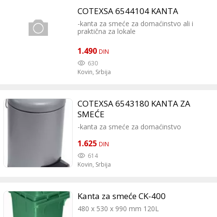
COTEXSA 6544104 KANTA
-kanta za smeće za domaćinstvo ali i
praktična za lokale
1.490
DIN
630
Kovin,
Srbija
COTEXSA 6543180 KANTA ZA
SMEĆE
-kanta za smeće za domaćinstvo
1.625
DIN
614
Kovin,
Srbija
Kanta za smeće CK-400
480 x 530 x 990 mm 120L