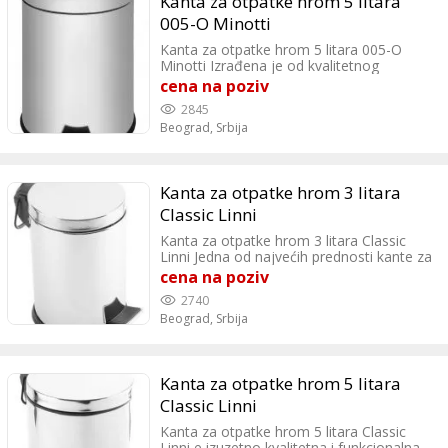
Kanta za otpatke hrom 5 litara
005-O Minotti
Kanta za otpatke hrom 5 litara 005-O
Minotti Izrađena je od kvalitetnog
nerđajućeg čelika, što je čini izdržljivom i
cena na poziv
otpornom na otiske prstiju. Završna
2845
obrada u hrom boji daje modernu notu
Beograd,
Srbija
samog proizvoda koji će se uklopiti u Vaš
dom.
Kanta za otpatke hrom 3 litara
Classic Linni
Kanta za otpatke hrom 3 litara Classic
Linni Jedna od najvećih prednosti kante za
otpatke Classic Linni je njeno
cena na poziv
jednostavno i lako održavanje. Njena
2740
površina se lako čisti, ima zaštitni sloj
Beograd,
Srbija
zbog kojeg se sama kanta manje prlja.
Kanta za otpatke hrom 5 litara
Classic Linni
Kanta za otpatke hrom 5 litara Classic
Linni e izuzetno kvalitetna i funkcionalna