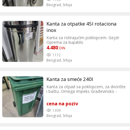
Beograd,
Srbija
Kanta za otpatke 45l rotaciona
inox
Kanta sa rotirajućim poklopcem. Gejzir
Oprema za kupatilo
4.480
DIN
1172
Beograd,
Srbija
Kanta za smeće 240l
Kanta za otpad sa poklopcem, za dvorište
i baštu. Omega Impeks Građevinsko -
farbarski centar
cena na poziv
1309
Beograd,
Srbija