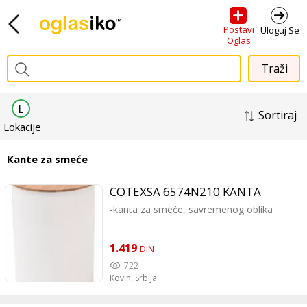
Postavi
Uloguj Se
Oglas
L
Sortiraj
Lokacije
Kante za smeće
COTEXSA 6574N210 KANTA
-kanta za smeće, savremenog oblika
1.419
DIN
722
Kovin,
Srbija