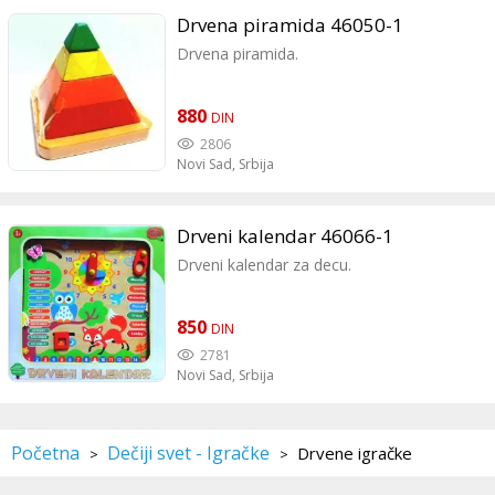
Drvena piramida 46050-1
Drvena piramida.
880
DIN
2806
Novi Sad,
Srbija
Drveni kalendar 46066-1
Drveni kalendar za decu.
850
DIN
2781
Novi Sad,
Srbija
Početna
Dečiji svet - Igračke
Drvene igračke
>
>