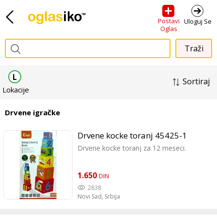
Postavi
Uloguj Se
Oglas
L
Sortiraj
Lokacije
Drvene igračke
Drvene kocke toranj 45425-1
Drvene kocke toranj za 12 meseci.
1.650
DIN
2838
Novi Sad,
Srbija