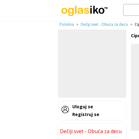
Početna
Dečiji svet - Obuća za decu
Ci
>
>
Cip
Uloguj se
Registruj se
Dečiji svet - Obuća za decu