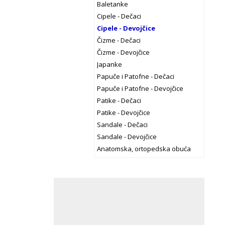
Baletanke
Cipele - Dečaci
Cipele - Devojčice
Čizme - Dečaci
Čizme - Devojčice
Japanke
Papuče i Patofne - Dečaci
Papuče i Patofne - Devojčice
Patike - Dečaci
Patike - Devojčice
Sandale - Dečaci
Sandale - Devojčice
Anatomska, ortopedska obuća