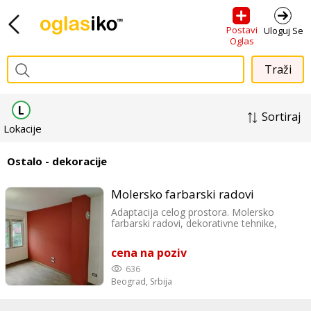
Postavi
Uloguj Se
Oglas
L
Sortiraj
Lokacije
Ostalo - dekoracije
Molersko farbarski radovi
Adaptacija celog prostora. Molersko
farbarski radovi, dekorativne tehnike,
obrada špaletni, postavljanje lajsni,
bandažiranje, gipsani radovi, krečenje,
cena na poziv
farbanje stolarije i radijatora. Beograd i
okolina. Sve informacije na kontakt
636
telefon 0649388433 Profesionalno,
Beograd,
Srbija
uredno, brzo.