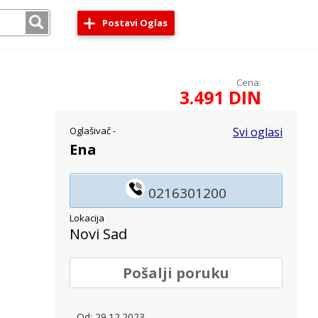
Postavi Oglas
Cena:
3.491 DIN
Oglašivač -
Svi oglasi
Ena
0216301200
Lokacija
Novi Sad
Pošalji poruku
Od: 29.12.2023.