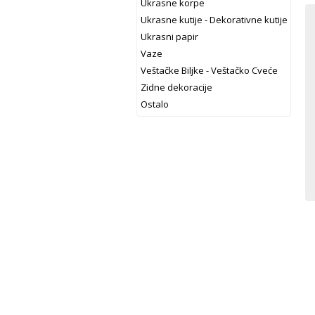
Ukrasne korpe
Ukrasne kutije - Dekorativne kutije
Ukrasni papir
Vaze
Veštačke Biljke - Veštačko Cveće
Zidne dekoracije
Ostalo