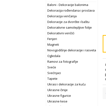
Baloni - Dekoracije balonima
Dekoracija rođendana i proslava
Dekoracija venčanja
Dekoracije za dvorište i baštu
Dekorativne samolepljive folije
Dekorativni venčići
Fenjeri
Magneti
Novogodišnje dekoracije i rasveta
Ogledala
Ramovi za fotografije
Sveće
Svećnjaci
Tapete
Ukrasi i dekoracije za kuću
Ukrasne činije
Ukrasne figurice
Ukrasne kese