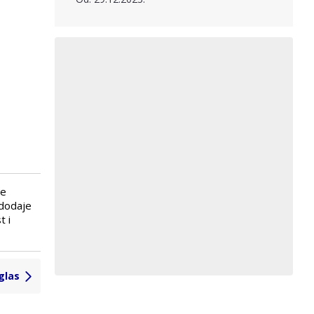
ne
 dodaje
t i
glas