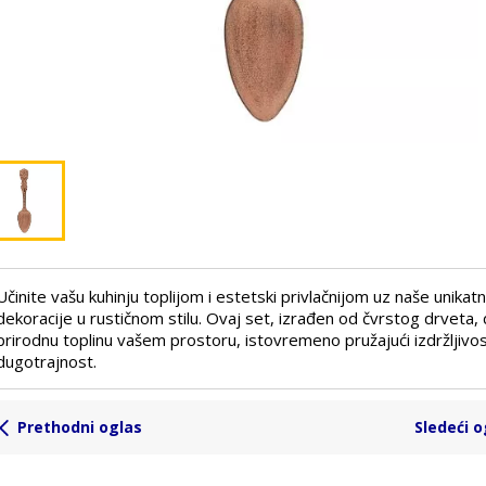
Učinite vašu kuhinju toplijom i estetski privlačnijom uz naše unikat
dekoracije u rustičnom stilu. Ovaj set, izrađen od čvrstog drveta,
prirodnu toplinu vašem prostoru, istovremeno pružajući izdržljivos
dugotrajnost.
Prethodni oglas
Sledeći o