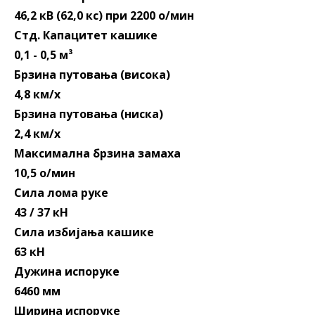
46,2 кВ (62,0 кс) при 2200 о/мин
Стд. Капацитет кашике
0,1 - 0,5 м³
Брзина путовања (висока)
4,8 км/х
Брзина путовања (ниска)
2,4 км/х
Максимална брзина замаха
10,5 о/мин
Сила лома руке
43 / 37 кН
Сила избијања кашике
63 кН
Дужина испоруке
6460 мм
Ширина испоруке