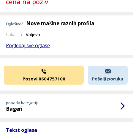
cena na poziv
Nove mašine raznih profila
Oglašivač -
Lokacija
- Valjevo
Pogledaj sve oglase
Pozovi 0604757100
Pošalji poruku
pripada kategoriji -
Bageri
Tekst oglasa