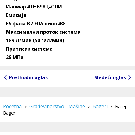
Ианмар 4ТНВ98Ц-СЛИ
Емисија
ЕУ фаза В / ЕПА ниво 4Ф
Максимални проток система
189 Л/мин (50 гал/мин)
Притисак система
28 МПа
Prethodni oglas
Sledeći oglas
Početna
Građevinarstvo - Mašine
Bageri
Багер
>
>
>
Bager