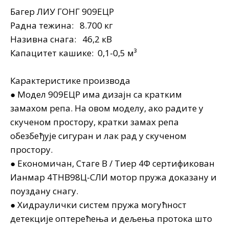
Багер ЛИУ ГОНГ 909ЕЦР
Радна тежина: 8.700 кг
Називна снага: 46,2 кВ
Капацитет кашике: 0,1-0,5 м³
Карактеристике производа
● Модел 909ЕЦР има дизајн са кратким
замахом репа. На овом моделу, ако радите у
скученом простору, кратки замах репа
обезбеђује сигуран и лак рад у скученом
простору.
● Економичан, Стаге В / Тиер 4Ф сертификован
Ианмар 4ТНВ98Ц-СЛИ мотор пружа доказану и
поуздану снагу.
● Хидраулички систем пружа могућност
детекције оптерећења и дељења протока што