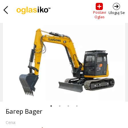
Postavi
Uloguj Se
Oglas
Багер Bager
Cena: