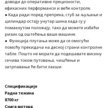
доводи до оперативне прецизности,
ефикасних перформанси и веће контроле.
● Када ради поред препрека, стуб за љуљање и
цилиндар остају унутар шина када су у
помакнутом положају, тако да можете избећи
ризик од оштећења ваше машине.
● Функција плутања може да се омогући
помоћу прекидача на десној страни контролне
табле. Пошто не морате да подешавате висину
сечива током путовања, чишћење и
затрпавање ће бити лакши.
Спецификације
Радна тежина
8700 кг
Снага мотора