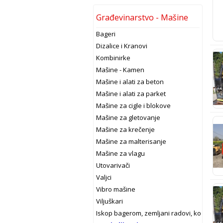
Građevinarstvo - Mašine
Bageri
Dizalice i Kranovi
Kombinirke
Mašine - Kamen
Mašine i alati za beton
Mašine i alati za parket
Mašine za cigle i blokove
Mašine za gletovanje
Mašine za krečenje
Mašine za malterisanje
Mašine za vlagu
Utovarivači
Valjci
Vibro mašine
Viljuškari
Iskop bagerom, zemljani radovi, kopanje 