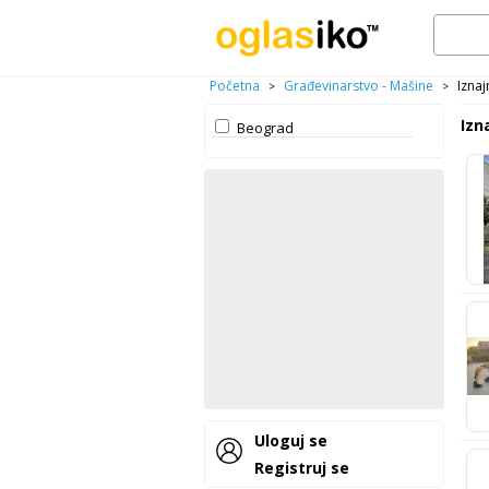
Početna
Građevinarstvo - Mašine
Iznaj
>
>
Izn
Beograd
Uloguj se
Registruj se