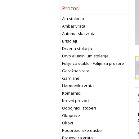
Prozori:
Alu stolarija
Ambar vrata
Automatska vrata
Brisoleji
Drvena stolarija
Drvo aluminijum stolarija
Folije za staklo - Folije za prozore
Garažna vrata
Garnišne
Harmonika vrata
Komarnici
Krovni prozori
Odbojnici i stoperi
Okapnice
Okovi
Podprozorske daske
Pragovi za vrata