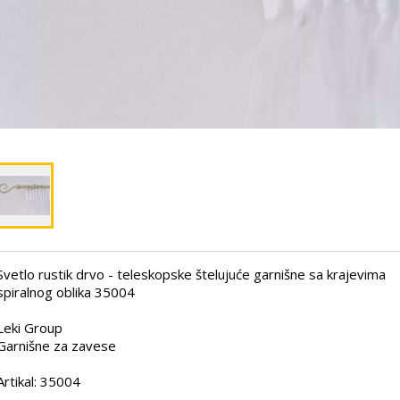
Svetlo rustik drvo - teleskopske štelujuće garnišne sa krajevima
spiralnog oblika 35004
Leki Group
Garnišne za zavese
Artikal: 35004