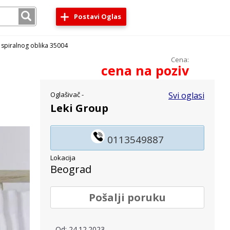
Postavi Oglas
a spiralnog oblika 35004
Cena:
cena na poziv
Oglašivač -
Svi oglasi
Leki Group
0113549887
Lokacija
Beograd
Pošalji poruku
Od: 24.12.2023.