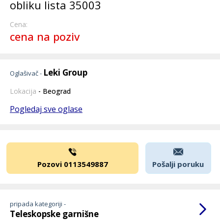
obliku lista 35003
Cena:
cena na poziv
Leki Group
Oglašivač -
Lokacija
- Beograd
Pogledaj sve oglase
Pozovi 0113549887
Pošalji poruku
pripada kategoriji -
Teleskopske garnišne