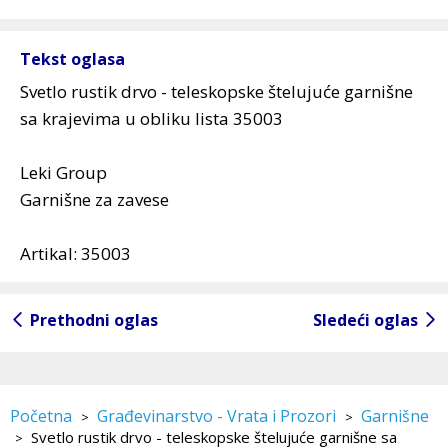
Tekst oglasa
Svetlo rustik drvo - teleskopske štelujuće garnišne
sa krajevima u obliku lista 35003
Leki Group
Garnišne za zavese
Artikal: 35003
Prethodni oglas
Sledeći oglas
Početna
Građevinarstvo - Vrata i Prozori
Garnišne
>
>
Svetlo rustik drvo - teleskopske štelujuće garnišne sa
>