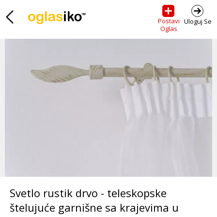
Postavi
Uloguj Se
Oglas
Svetlo rustik drvo - teleskopske
štelujuće garnišne sa krajevima u