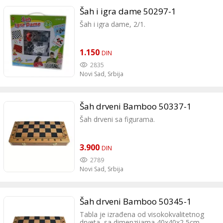
Šah i igra dame 50297-1
Šah i igra dame, 2/1.
1.150
DIN
2835
Novi Sad,
Srbija
Šah drveni Bamboo 50337-1
Šah drveni sa figurama.
3.900
DIN
2789
Novi Sad,
Srbija
Šah drveni Bamboo 50345-1
Tabla je izrađena od visokokvalitetnog
drveta, sa dimenzijama 40x40x2,5cm,