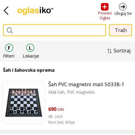
Postavi
Uloguj Se
Oglas
F
L
Sortiraj
Filteri
Lokacije
Šah i šahovska oprema
Šah PVC magnetni mali 50338-1
Mali šah, PVC magnetni .
690
DIN
2805
Novi Sad,
Srbija