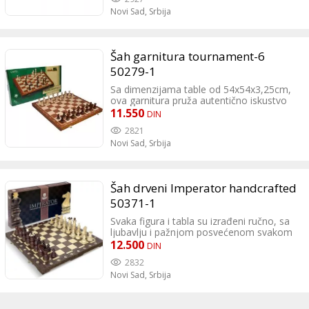
nezaboravno iskustvo igre šaha.
Novi Sad,
Srbija
Šah garnitura tournament-6
50279-1
Sa dimenzijama table od 54x54x3,25cm,
ova garnitura pruža autentično iskustvo
turnirskih igara, omogućavajući igračima
11.550
DIN
da se osećaju kao pravi majstori šaha.
2821
Garnitura dolazi u prelepoj drvenoj kutiji,
Novi Sad,
Srbija
koja ne samo da obezbeđuje sigurno
skladištenje, već i doprinosi estetici i
prestižu garniture.
Šah drveni Imperator handcrafted
50371-1
Svaka figura i tabla su izrađeni ručno, sa
ljubavlju i pažnjom posvećenom svakom
detalju, što čini svaku garnituru
12.500
DIN
jedinstvenom i posebnom. Garnitura je
2832
izrađena od najfinijih drvenih materijala,
Novi Sad,
Srbija
pružajući izuzetnu trajnost i eleganciju,
kao i autentično iskustvo igre šaha.