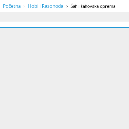
Početna
Hobi i Razonoda
Šah i šahovska oprema
>
>