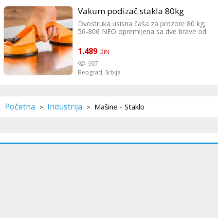
Vakum podizač stakla 80kg
Dvostruka usisna čaša za prozore 80 kg,
56-806 NEO opremljena sa dve brave od
visokokvalitetne plastike. Dizajniran je za
praktičan transport elemenata sa ravnim i
1.489
DIN
glatkim površinama, npr. – prozorsko
okno, – auto prozori, – lim, – keramičke
907
pločice, – laminati.
Beograd,
Srbija
Početna
Industrija
Mašine - Staklo
>
>