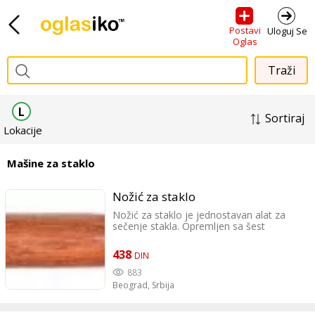
Postavi
Uloguj Se
Oglas
L
Sortiraj
Lokacije
Mašine za staklo
Nožić za staklo
Nožić za staklo je jednostavan alat za
sečenje stakla. Opremljen sa šest
rezervnih točkova za rezanje za dug
životni vek. Drvena drška dobro leži u ruci,
438
DIN
što upotrebu alata čini ugodnijom
883
Beograd,
Srbija