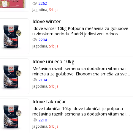
2262
Jagodina,
Srbija
Idove winter
Idove winter 10kg Potpuna mešavina za golubove
u zimskom periodu. Sadrži jedinstveni odnos
različitih semena koji izmiruju sve hranidbene
2204
potrebe golubova u zimskom periodu.
Jagodina,
Srbija
Idove uni eco 10kg
Mešavina raznih semena sa dodatkom vitamina i
minerala za golubove. Ekonomicna smeša za sve
vrste i kategorije golubova i različite ukrasne i
2134
egzotične ptice. Izmiruje sve hranidbene potrebe
Jagodina,
Srbija
golubova i različitih ukrasnih egzotičnih ptica.
Idove takmičar
Idove takmičar 10kg Idove takmičat je potpuna
mešavina raznih semena sa dodatkom vitamina i
minerala za golubove. Mešavina zrna je jedinstveni
2210
odnos različitih semena,koja izmiruje sve
Jagodina,
Srbija
hranidbene potrebe golubova u čitavom periodu