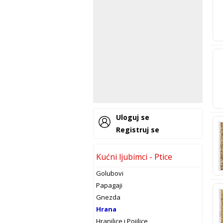
Uloguj se
Registruj se
Kućni ljubimci - Ptice
Golubovi
Papagaji
Gnezda
Hrana
Hranilice i Pojilice