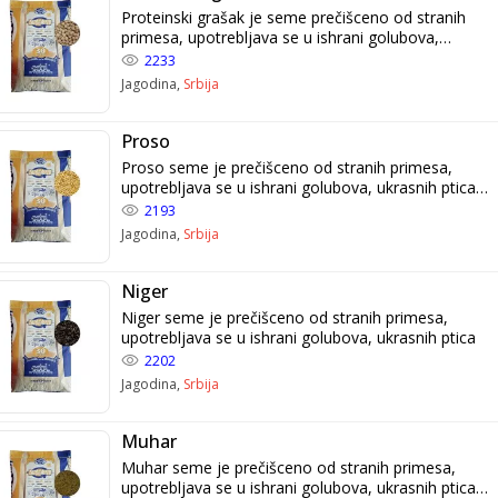
Proteinski grašak je seme prečišceno od stranih
primesa, upotrebljava se u ishrani golubova,
ukrasnih ptica
2233
Jagodina,
Srbija
Proso
Proso seme je prečišceno od stranih primesa,
upotrebljava se u ishrani golubova, ukrasnih ptica i
kućnih ljubimaca-glodara.
2193
Jagodina,
Srbija
Niger
Niger seme je prečišceno od stranih primesa,
upotrebljava se u ishrani golubova, ukrasnih ptica
2202
Jagodina,
Srbija
Muhar
Muhar seme je prečišceno od stranih primesa,
upotrebljava se u ishrani golubova, ukrasnih ptica i