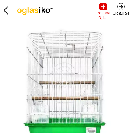
Postavi
Uloguj Se
Oglas