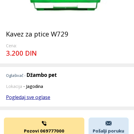
Kavez za ptice W729
Cena:
3.200 DIN
Džambo pet
Oglašivač -
Lokacija
- Jagodina
Pogledaj sve oglase
Pozovi 069777000
Pošalji poruku