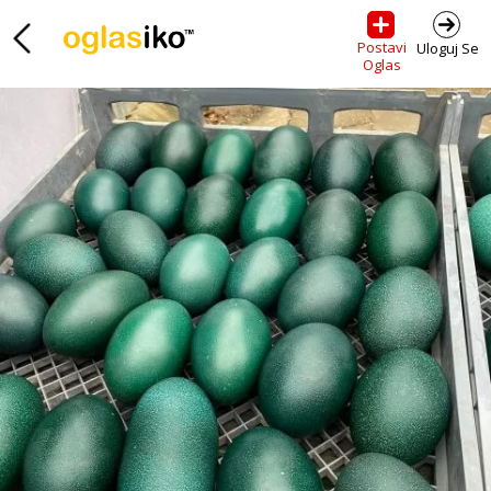
Postavi
Uloguj Se
Oglas