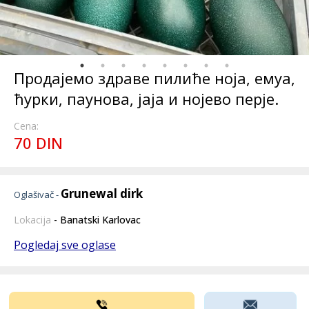
Продајемо здраве пилиће ноја, емуа,
ћурки, паунова, јаја и нојево перје.
Cena:
70 DIN
Grunewal dirk
Oglašivač -
Lokacija
- Banatski Karlovac
Pogledaj sve oglase