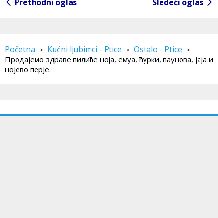
Prethodni oglas
Sledeći oglas
Početna
Kućni ljubimci - Ptice
Ostalo - Ptice
>
>
>
Продајемо здраве пилиће ноја, емуа, ћурки, паунова, јаја и
нојево перје.