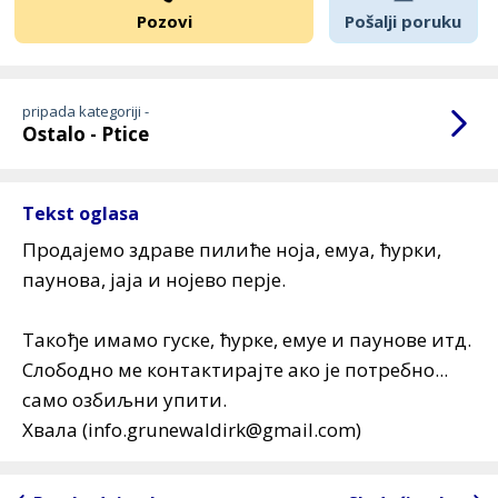
Pozovi
Pošalji poruku
pripada kategoriji -
Ostalo - Ptice
Tekst oglasa
Продајемо здраве пилиће ноја, емуа, ћурки,
паунова, јаја и нојево перје.
Такође имамо гуске, ћурке, емуе и паунове итд.
Слободно ме контактирајте ако је потребно...
само озбиљни упити.
Хвала (info.grunewaldirk@gmail.com)