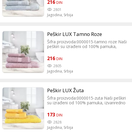
216
DIN
izboru prave boje za Vas.
2801
Jagodina,
Srbija
Peškir LUX Tamno Roze
Šifra proizvoda:0000015-tamno roze Naši
peškiri su izrađeni od 100% pamuka,
izvanredno mekani i imaju izuzetnu moć
upijanja. Veliki izbor boja daje Vam
216
DIN
prednost pri izboru prave boje za Vas.
2805
Jagodina,
Srbija
Peškir LUX Žuta
Šifra proizvoda:0000015-zuta Naši peškiri
su izrađeni od 100% pamuka, izvanredno
mekani i imaju izuzetnu moć upijanja.
Veliki izbor boja daje Vam prednost pri
173
DIN
izboru prave boje za Vas.
2828
Jagodina,
Srbija