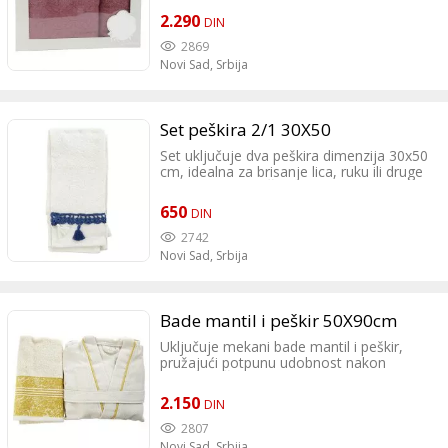
701 BAJINA BAŠTA Kneza Milana
2.290
DIN
Obrenovića 21 Tel:031 862 659
KRAGUJEVAC Kralja Petra Prvog 34
2869
Tel:034 610 90 46
Novi Sad,
Srbija
Set peškira 2/1 30X50
Set uključuje dva peškira dimenzija 30x50
cm, idealna za brisanje lica, ruku ili druge
manje površine. Šifra: 22955-1
650
DIN
2742
Novi Sad,
Srbija
Bade mantil i peškir 50X90cm
Uključuje mekani bade mantil i peškir,
pružajući potpunu udobnost nakon
tuširanja. Šifra: 24888
2.150
DIN
2807
Novi Sad,
Srbija