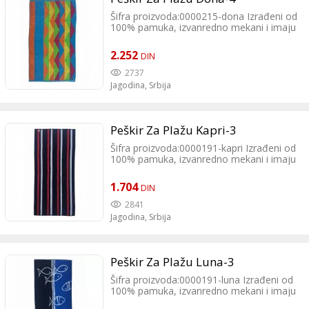
Šifra proizvoda:0000215-dona Izrađeni od
100% pamuka, izvanredno mekani i imaju
izuzetnu moć upijanja. Veliki izbor boja
daje Vam prednost pri izboru prave boje
2.252
DIN
za Vas.
2737
Jagodina,
Srbija
Peškir Za Plažu Kapri-3
Šifra proizvoda:0000191-kapri Izrađeni od
100% pamuka, izvanredno mekani i imaju
izuzetnu moć upijanja. Veliki izbor boja
daje Vam prednost pri izboru prave boje
1.704
DIN
za Vas.
2841
Jagodina,
Srbija
Peškir Za Plažu Luna-3
Šifra proizvoda:0000191-luna Izrađeni od
100% pamuka, izvanredno mekani i imaju
izuzetnu moć upijanja. Veliki izbor boja