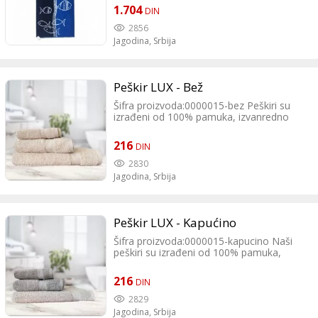
daje Vam prednost pri izboru prave boje
1.704
DIN
za Vas.
2856
Jagodina,
Srbija
Peškir LUX - Bež
Šifra proizvoda:0000015-bez Peškiri su
izrađeni od 100% pamuka, izvanredno
mekani i imaju izuzetnu moć upijanja.
Veliki izbor boja daje Vam prednost pri
216
DIN
izboru prave boje za Vas.
2830
Jagodina,
Srbija
Peškir LUX - Kapućino
Šifra proizvoda:0000015-kapucino Naši
peškiri su izrađeni od 100% pamuka,
izvanredno mekani i imaju izuzetnu moć
upijanja. Veliki izbor boja daje Vam
216
DIN
prednost pri izboru prave boje za Vas.
2829
Jagodina,
Srbija