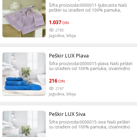
Šifra proizvoda:0000011-ljubicasta Naši
peškiri su izrađeni od 100% pamuka,
izvanredno mekani i imaju izuzetnu moć
upijanja. Veliki izbor boja daje Vam
1.037
DIN
prednost pri izboru prave boje za Vas.
2785
Jagodina,
Srbija
Peškir LUX Plava
Šifra proizvoda:0000015-plava Naši peškiri
su izrađeni od 100% pamuka, izvanredno
mekani i imaju izuzetnu moć upijanja.
Veliki izbor boja daje Vam prednost pri
216
DIN
izboru prave boje za Vas.
2767
Jagodina,
Srbija
Peškir LUX Siva
Šifra proizvoda:0000015-siva Naši peškiri
su izrađeni od 100% pamuka, izvanredno
mekani i imaju izuzetnu moć upijanja.
Veliki izbor boja daje Vam prednost pri