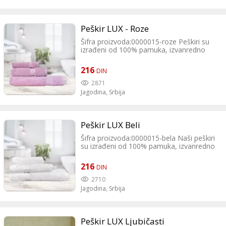
Peškir LUX - Roze
Šifra proizvoda:0000015-roze Peškiri su
izrađeni od 100% pamuka, izvanredno
mekani i imaju izuzetnu moć upijanja.
Veliki izbor boja daje Vam prednost pri
216
DIN
izboru prave boje za Vas.
2871
Jagodina,
Srbija
Peškir LUX Beli
Šifra proizvoda:0000015-bela Naši peškiri
su izrađeni od 100% pamuka, izvanredno
mekani i imaju izuzetnu moć upijanja.
Veliki izbor boja daje Vam prednost pri
216
DIN
izboru prave boje za Vas.
2710
Jagodina,
Srbija
Peškir LUX Ljubičasti