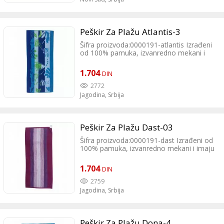
Peškir Za Plažu Atlantis-3
Šifra proizvoda:0000191-atlantis Izrađeni
od 100% pamuka, izvanredno mekani i
imaju izuzetnu moć upijanja. Veliki izbor
boja daje Vam prednost pri izboru prave
1.704
DIN
boje za Vas.
2772
Jagodina,
Srbija
Peškir Za Plažu Dast-03
Šifra proizvoda:0000191-dast Izrađeni od
100% pamuka, izvanredno mekani i imaju
izuzetnu moć upijanja. Veliki izbor boja
daje Vam prednost pri izboru prave boje
1.704
DIN
za Vas.
2759
Jagodina,
Srbija
Peškir Za Plažu Dona-4