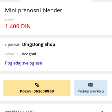
Mini prenosni blender
Cena:
1.400 DIN
DingDong Shop
Oglašivač -
Lokacija
- Beograd
Pogledaj sve oglase
Pozovi 062658899
Pošalji poruku
pripada kategoriji -