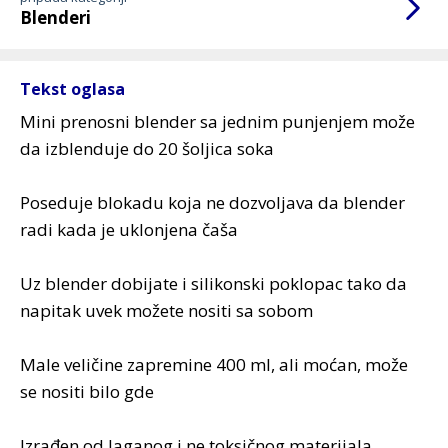
Blenderi
Tekst oglasa
Mini prenosni blender sa jednim punjenjem može
da izblenduje do 20 šoljica soka
Poseduje blokadu koja ne dozvoljava da blender
radi kada je uklonjena čaša
Uz blender dobijate i silikonski poklopac tako da
napitak uvek možete nositi sa sobom
Male veličine zapremine 400 ml, ali moćan, može
se nositi bilo gde
Izrađen od laganog i ne toksičnog materijala