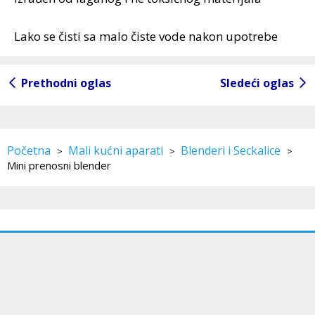
Lako se čisti sa malo čiste vode nakon upotrebe
Prethodni oglas
Sledeći oglas
Početna
Mali kućni aparati
Blenderi i Seckalice
>
>
>
Mini prenosni blender