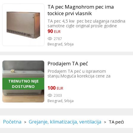
TA pec Magnohrom pec ima
tockice prvi vlasnik
TA pec 4,5 kw pec bez ulaganja razidina
samotne cigle original prosle godine
kupljeni novi grejaci spremna je za
90
EUR
transport, montazu i samo da se ukljuci ,
2787
malo koriscena PRVI VLASNIK . Pec ima
Beograd,
Srbija
tockice tako da je moguce sa lakocom
pomerati kako vam odgovara.
Prodajem TA peć
Prodajem TA peć u ispravnom
stanju.Moguća korekcija cene za
ozbiljnog kupca.
TRENUTNO NIJE
DOSTUPNO
100
EUR
2303
Beograd,
Srbija
Početna
Grejanje, klimatizacija, ventilacija
TA peći
>
>