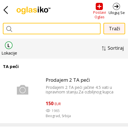
Postavi
Uloguj Se
Oglas
L
Sortiraj
Lokacije
TA peći
Prodajem 2 TA peći
Prodajem 2 TA peći jačine 4.5 vati u
ispravnom stanju.Za ozbiljnog kupca
moguća korekcija cene.
150
EUR
1965
Beograd,
Srbija